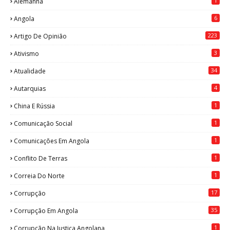
1
Alemanha
6
Angola
223
Artigo De Opinião
3
Ativismo
34
Atualidade
4
Autarquias
1
China E Rússia
1
Comunicação Social
1
Comunicações Em Angola
1
Conflito De Terras
1
Correia Do Norte
17
Corrupção
35
Corrupção Em Angola
1
Corrupção Na Justiça Angolana