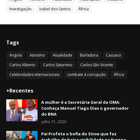
Investigação
Isabel dos Santos
África
Tags
Angola
Ativismo
Atualidade
Burladora
Cacuaco
Carlos Alberto
Carlos Saturnino
Carlos São Vicente
Celebridades internacionais
combate à corrupção
África
+Recentes
A mulher é a Secretária Geral da OMA:
Conheça Manuel Tiago Dias o governador
do BNA
julho 31, 2026
Pai Profeta o bofia do Sinse que faz
trabalho de baixa visibilidade na Europa