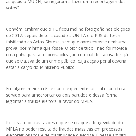
as quais o MUDEI, se negaram a fazer uma recontagem dos
votos?
Convém lembrar que o TC ficou mal na fotografia nas eleições
de 2017, depois de ter acusado a UNITA e o PRS de terem
falsificado as Actas-Síntese, sem que apresentasse nenhuma
prova, por mínima que fosse. O pior de tudo, não foi movida
uma palha para a responsabilização criminal dos acusados, já
que se tratava de um crime público, cuja acção penal deveria
estar a cargo do Ministério Público.
Em alguns meios crê-se que o expediente judicial usado terá
servido para amedrontar os dois partidos e dessa forma
legitimar a fraude eleitoral a favor do MPLA.
Por esta e outras razões é que se diz que a longevidade do
MPLA no poder resulta de fraudes massivas em processos
eleitorais opacos e de credibilidade duvidosa. É nesse âmbito