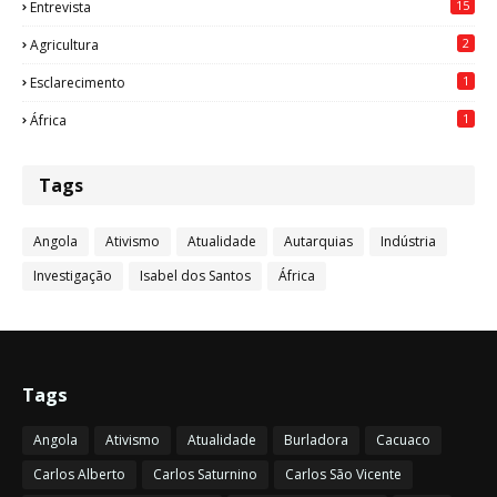
15
Entrevista
2
Agricultura
1
Esclarecimento
1
África
Tags
Angola
Ativismo
Atualidade
Autarquias
Indústria
Investigação
Isabel dos Santos
África
Tags
Angola
Ativismo
Atualidade
Burladora
Cacuaco
Carlos Alberto
Carlos Saturnino
Carlos São Vicente