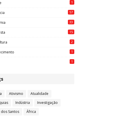
1
e
57
cia
33
mia
15
ista
2
ltura
1
ecimento
1
gs
a
Ativismo
Atualidade
quias
Indústria
Investigação
l dos Santos
África