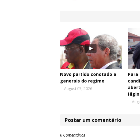
Novo partido conotado a
Para 
generais do regime
cand
aber
-
August 07, 2026
Higin
-
Augu
Postar um comentário
0 Comentários