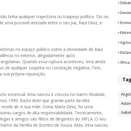
Debat
Denún
ão tinha qualquer trajectória ou traquejo político. Diz-se,
de uma possível amizade entre o seu pai, Raul Diniz, e
Econo
Entrev
Agricu
istórias no espaço público sobre a idoneidade de Raul
Esclar
esidência no exterior, alegadamente após
angolanas. Quando essa ruptura aconteceu, Irina ainda
África
lvo de qualquer suspeita ou conotação negativa. Tem,
a sua própria reputação.
Ta
to essencial: Irina nasceu e cresceu no bairro Alvalade,
Angol
nos 1990. Basta dizer que grande parte da elite
Autar
 reside ali. A sua mãe, Dona Maria Diniz, foi uma
Isabe
sumiu cargos de alta responsabilidade. Tecnicamente,
legas e amigos são filhos de dirigentes do MPLA. O seu
óximo da família de Bornito de Sousa. Aliás, Irina nasceu