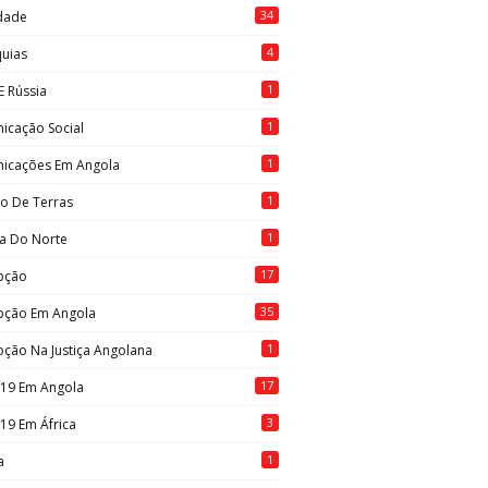
34
idade
4
quias
1
E Rússia
1
icação Social
1
icações Em Angola
1
to De Terras
1
ia Do Norte
17
pção
35
pção Em Angola
1
ção Na Justiça Angolana
17
-19 Em Angola
3
19 Em África
1
a