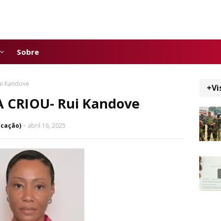
Sobre
ui Kandove
+Vi
 CRIOU- Rui Kandove
icação)
abril 16, 2025