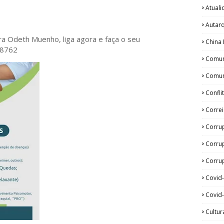
Atual
Autar
ora Odeth
Muenho, liga agora e faça o seu
China 
28762
Comun
Comun
Confli
Corre
Corru
Corru
Corrup
Covid
Covid-
Cultur