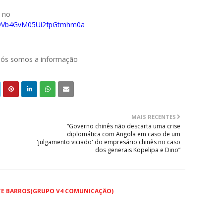
o no
029Vb4GvM05Ui2fpGtmhm0a
 nós somos a informação
MAIS RECENTES
“Governo chinês não descarta uma crise
diplomática com Angola em caso de um
'julgamento viciado' do empresário chinês no caso
dos generais Kopelipa e Dino”
TE BARROS(GRUPO V4 COMUNICAÇÃO)