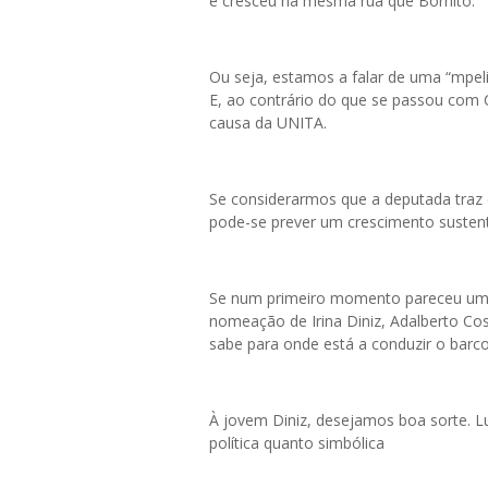
e cresceu na mesma rua que Bornito.
Ou seja, estamos a falar de uma “mpel
E, ao contrário do que se passou com C
causa da UNITA.
Se considerarmos que a deputada traz
pode-se prever um crescimento susten
Se num primeiro momento pareceu uma l
nomeação de Irina Diniz, Adalberto Cost
sabe para onde está a conduzir o barco
À jovem Diniz, desejamos boa sorte. L
política quanto simbólica