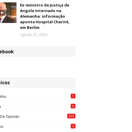
Ex-ministro da Justiça de
Angola internado na
Alemanha: informação
aponta Hospital Charité,
em Berlim
agosto 07, 2026
ebook
icos
1
nha
6
a
223
 De Opinião
3
mo