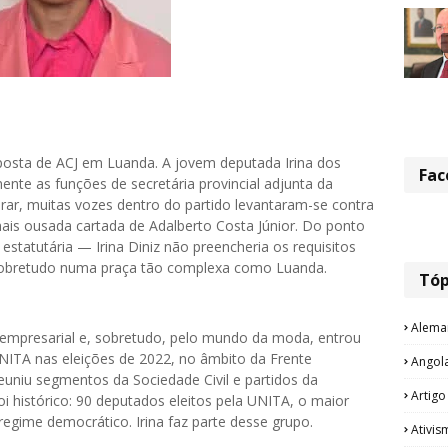
 aposta de ACJ em Luanda. A jovem deputada Irina dos
Fac
ente as funções de secretária provincial adjunta da
ar, muitas vozes dentro do partido levantaram-se contra
ais ousada cartada de Adalberto Costa Júnior. Do ponto
statutária — Irina Diniz não preencheria os requisitos
 sobretudo numa praça tão complexa como Luanda.
Tóp
Alema
 empresarial e, sobretudo, pelo mundo da moda, entrou
UNITA nas eleições de 2022, no âmbito da Frente
Angol
euniu segmentos da Sociedade Civil e partidos da
Artigo
foi histórico: 90 deputados eleitos pela UNITA, o maior
regime democrático. Irina faz parte desse grupo.
Ativis