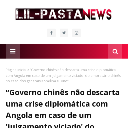
Página inicial
“Governo chinês não descarta uma crise diplomática
com Angola em caso de um 'julgamento viciado' do empresário chinês
no caso dos generais Kopelipa e Dino”
“Governo chinês não descarta
uma crise diplomática com
Angola em caso de um
'julgamento viciado' do