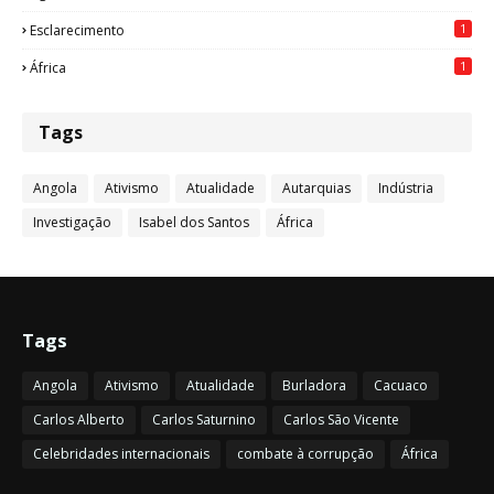
1
Esclarecimento
1
África
Tags
Angola
Ativismo
Atualidade
Autarquias
Indústria
Investigação
Isabel dos Santos
África
Tags
Angola
Ativismo
Atualidade
Burladora
Cacuaco
Carlos Alberto
Carlos Saturnino
Carlos São Vicente
Celebridades internacionais
combate à corrupção
África