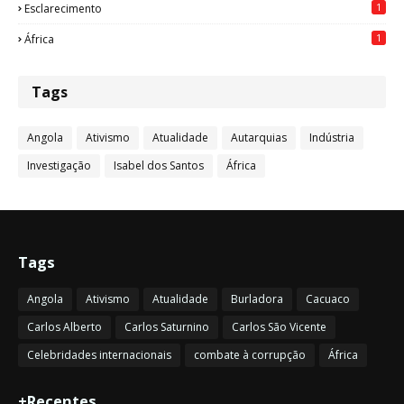
1
Esclarecimento
1
África
Tags
Angola
Ativismo
Atualidade
Autarquias
Indústria
Investigação
Isabel dos Santos
África
Tags
Angola
Ativismo
Atualidade
Burladora
Cacuaco
Carlos Alberto
Carlos Saturnino
Carlos São Vicente
Celebridades internacionais
combate à corrupção
África
+Recentes