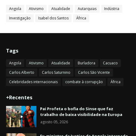
Angola
Ativismo
Atualidade
Autarquias
Indústria
Investigação
Isabel dos Santos
África
Tags
Angola
Ativismo
Atualidade
Burladora
Cacuaco
Carlos Alberto
Carlos Saturnino
Carlos São Vicente
Celebridades internacionais
combate à corrupção
África
+Recentes
Pai Profeta o bofia do Sinse que faz
trabalho de baixa visibilidade na Europa
agosto 05, 2026