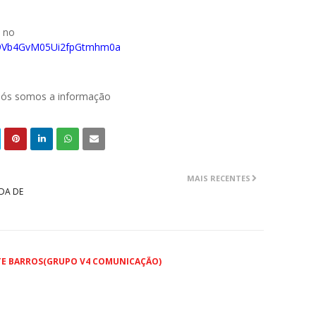
o no
029Vb4GvM05Ui2fpGtmhm0a
 nós somos a informação
MAIS RECENTES
DA DE
TE BARROS(GRUPO V4 COMUNICAÇÃO)