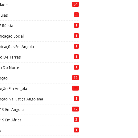
34
idade
4
quias
1
E Rússia
1
icação Social
1
icações Em Angola
1
to De Terras
1
ia Do Norte
17
pção
35
pção Em Angola
1
ção Na Justiça Angolana
17
-19 Em Angola
3
19 Em África
1
a