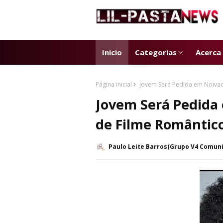
Inicio
Categorias
Acerca
Página inicial
Jovem Será Pedida em Noivad
Jovem Será Pedida
de Filme Romântic
Paulo Leite Barros(Grupo V4 Comun