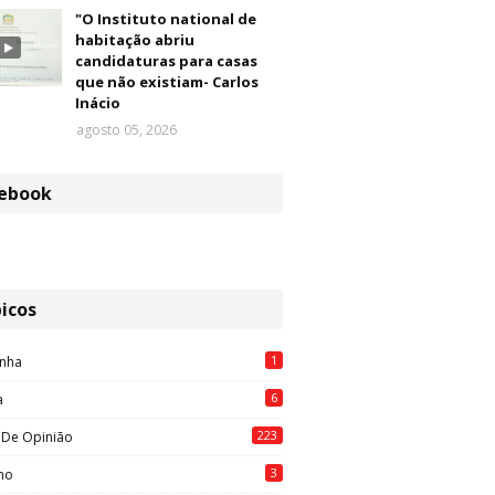
"O Instituto national de
habitação abriu
candidaturas para casas
que não existiam- Carlos
Inácio
agosto 05, 2026
ebook
icos
1
nha
6
a
223
 De Opinião
3
mo