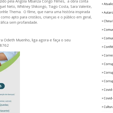
duzido pela Angola Mbanza Congo Filmes, a obra conta
Atual
guel Neto, Whitney Shikongo, Tiago Costa, Sara Valente,
onhle Thema. O filme, que narra uma história inspirada
Autar
o como apto para cristãos, crianças e o público em geral,
China 
áfica sem profanidade.
Comun
Comun
ora Odeth
Muenho, liga agora e faça o seu
28762
Confli
Corre
Corru
Corru
Corrup
Covid
Covid-
Cultur