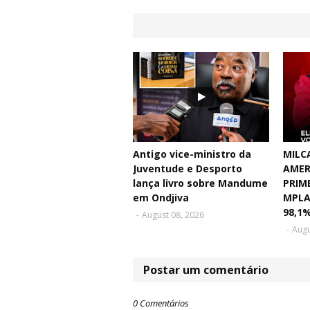
Antigo vice-ministro da
MILC
Juventude e Desporto
AMER
lança livro sobre Mandume
PRIM
em Ondjiva
MPLA
98,1
-
August 08, 2026
-
Augu
Postar um comentário
0 Comentários