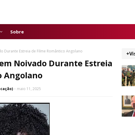
Sobre
o Durante Estreia de Filme Romântico Angolano
+Vi
 em Noivado Durante Estreia
o Angolano
icação)
maio 11, 2025