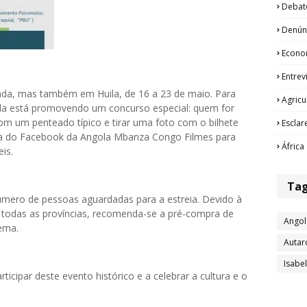
Debat
Denún
Econo
Entrev
nda, mas também em Huila, de 16 a 23 de maio. Para
Agricu
ida está promovendo um concurso especial: quem for
 com um penteado típico e tirar uma foto com o bilhete
Esclar
na do Facebook da Angola Mbanza Congo Filmes para
África
is.
Ta
úmero de pessoas aguardadas para a estreia. Devido à
 todas as províncias, recomenda-se a pré-compra de
Angol
nema.
Autar
Isabe
cipar deste evento histórico e a celebrar a cultura e o