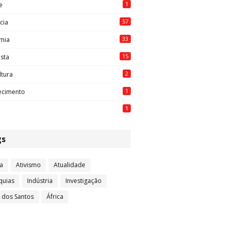
1
e
57
cia
33
mia
15
ista
2
ltura
1
ecimento
1
gs
a
Ativismo
Atualidade
quias
Indústria
Investigação
l dos Santos
África