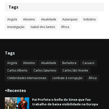
Tags
Angola
Ativismo
Atualidade
Autarquias
Indústria
Investigação
Isabel dos Santos
África
Tags
Angola
Ativismo
Atualidade
Burladora
Cacuaco
Carlos Alberto
Carlos Saturnino
Carlos São Vicente
Celebridades internacionais
combate à corrupção
África
+Recentes
Pai Profeta o bofia do Sinse que faz
trabalho de baixa visibilidade na Europa