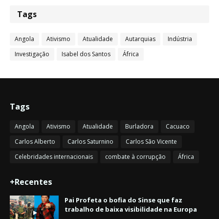
Tags
Angola
Ativismo
Atualidade
Autarquias
Indústria
Investigação
Isabel dos Santos
África
Tags
Angola
Ativismo
Atualidade
Burladora
Cacuaco
Carlos Alberto
Carlos Saturnino
Carlos São Vicente
Celebridades internacionais
combate à corrupção
África
+Recentes
Pai Profeta o bofia do Sinse que faz
trabalho de baixa visibilidade na Europa