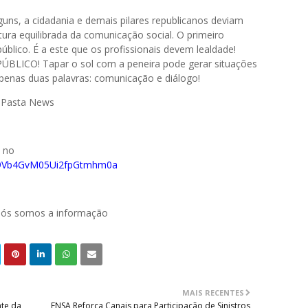
alguns, a cidadania e demais pilares republicanos deviam
tura equilibrada da comunicação social. O primeiro
blico. É a este que os profissionais devem lealdade!
PÚBLICO! Tapar o sol com a peneira pode gerar situações
 apenas duas palavras: comunicação e diálogo!
il Pasta News
o no
029Vb4GvM05Ui2fpGtmhm0a
 nós somos a informação
MAIS RECENTES
nte da
ENSA Reforça Canais para Participação de Sinistros