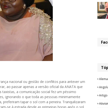
Fac
Tóp
Alema
rança nacional ou gestão de conflitos para antever um
rar, ao passar apenas a versão oficial da ANATA que
Angol
 taxistas, a comunicação social fez um péssimo
Artigo
ões, ignorando o que toda as pessoas minimamente
a, preferiram tapar o sol com a peneira. Tranquilizaram
Ativis
eram-se à estrada desde as primeiras horas após o sol