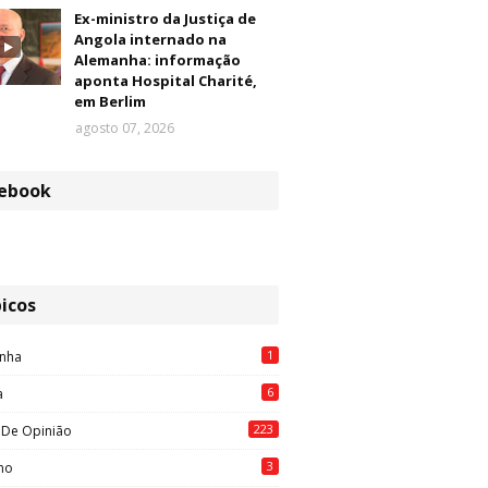
Ex-ministro da Justiça de
Angola internado na
Alemanha: informação
aponta Hospital Charité,
em Berlim
agosto 07, 2026
ebook
icos
1
nha
6
a
223
 De Opinião
3
mo