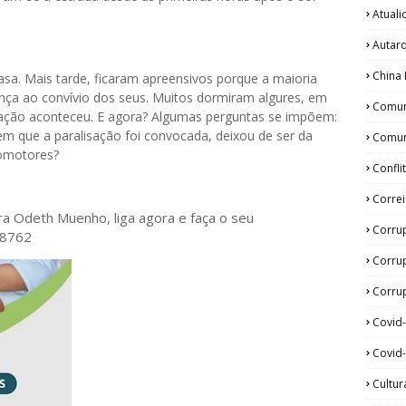
Atual
Autar
China 
sa. Mais tarde, ficaram apreensivos porque a maioria
nça ao convívio dos seus. Muitos dormiram algures, em
Comun
ização aconteceu. E agora? Algumas perguntas se impõem:
 em que a paralisação foi convocada, deixou de ser da
Comun
romotores?
Confli
Corre
ora Odeth
Muenho, liga agora e faça o seu
Corru
28762
Corru
Corrup
Covid
Covid-
Cultur