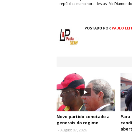
república numa hora destas- Mc Diamond
POSTADO POR
PAULO LEI
Novo partido conotado a
Para 
generais do regime
cand
aber
-
August 07, 2026