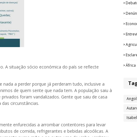
Debat
Denún
Econo
Entrev
Agricu
Esclar
África
. A situação sócio económica do país se reflecte
Ta
nada a perder porque já perderam tudo, inclusive a
s ânimos de quem sente que nada tem. A população saiu à
 e privados foram vandalizados. Gente que saiu de casa
Angol
a das circunstâncias.
Autar
Isabe
mente enfurecidas a arrombar contentores para levar
ibutos de comida, refrigerantes e bebidas alcoólicas. A