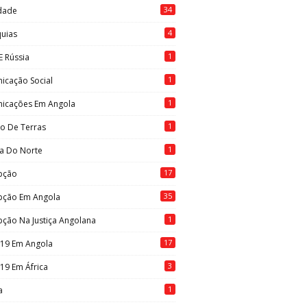
34
idade
4
quias
1
E Rússia
1
icação Social
1
icações Em Angola
1
to De Terras
1
ia Do Norte
17
pção
35
pção Em Angola
1
ção Na Justiça Angolana
17
-19 Em Angola
3
19 Em África
1
a