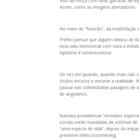
foto da moça com duas garrafas de es
Assim, como as imagens aterradoras.
No meio do “furacão”, da insatisfação 
Prefiro pensar que alguém deixou de fa
teria sido intencional com vista a insta
hipótese é estarrecedora!
De vez em quando, quando mais não sej
óculos escuros e encarar a realidade.
pausar nas sobrelotadas paragens de a
de angolanos.
Bastava providenciar “enviados especiai
sociais estão inundadas de estórias de
“uma espécie de vida”, depois do impa
previsível efeito boomerang.