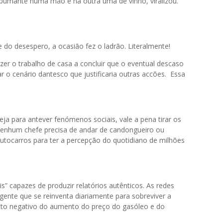
pumante numa mão e na outra uma de vinho, viralizou.
e do desespero, a ocasião fez o ladrão. Literalmente!
zer o trabalho de casa a concluir que o eventual descaso
lar o cenário dantesco que justificaria outras accões. Essa
a para antever fenómenos sociais, vale a pena tirar os
 Nenhum chefe precisa de andar de candongueiro ou
utocarros para ter a percepção do quotidiano de milhões
s” capazes de produzir relatórios autênticos. As redes
 gente que se reinventa diariamente para sobreviver a
cto negativo do aumento do preço do gasóleo e do