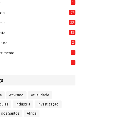
1
e
57
cia
33
mia
15
ista
2
ltura
1
ecimento
1
gs
a
Ativismo
Atualidade
quias
Indústria
Investigação
l dos Santos
África