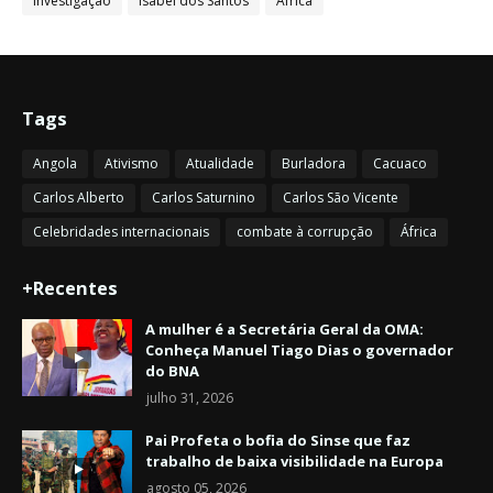
Investigação
Isabel dos Santos
África
Tags
Angola
Ativismo
Atualidade
Burladora
Cacuaco
Carlos Alberto
Carlos Saturnino
Carlos São Vicente
Celebridades internacionais
combate à corrupção
África
+Recentes
A mulher é a Secretária Geral da OMA:
Conheça Manuel Tiago Dias o governador
do BNA
julho 31, 2026
Pai Profeta o bofia do Sinse que faz
trabalho de baixa visibilidade na Europa
agosto 05, 2026