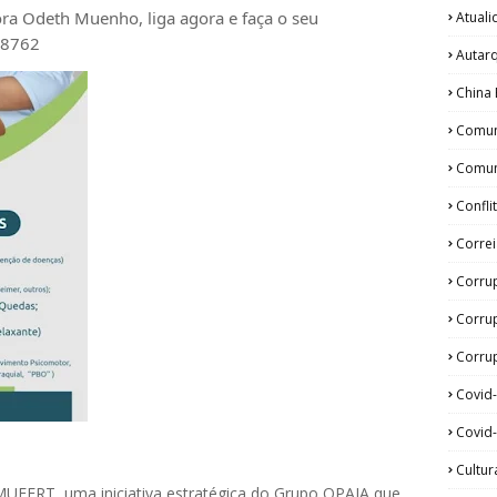
tora Odeth
Muenho, liga agora e faça o seu
Atual
28762
Autar
China 
Comun
Comun
Confli
Corre
Corru
Corru
Corrup
Covid
Covid-
Cultur
MUFERT, uma iniciativa estratégica do Grupo OPAIA que