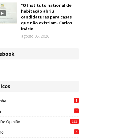
"O Instituto national de
habitação abriu
candidaturas para casas
que não existiam- Carlos
Inácio
agosto 05, 2026
ebook
icos
1
nha
6
a
223
 De Opinião
3
mo