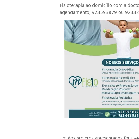
Fisioterapia ao domicílio com a doc
agendamento, 923593879 ou 9233
Um dos projetos apresentados foi a A