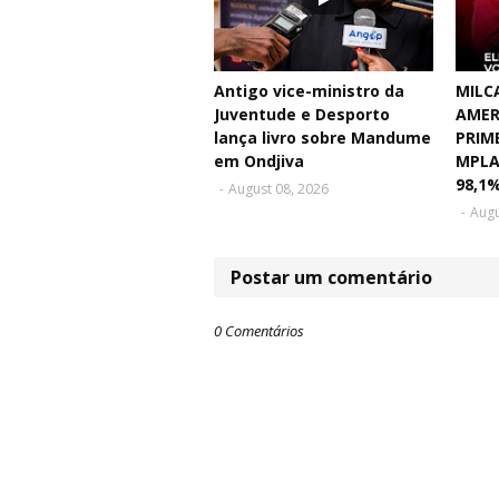
Antigo vice-ministro da
MILC
Juventude e Desporto
AMER
lança livro sobre Mandume
PRIM
em Ondjiva
MPLA
98,1
-
August 08, 2026
-
Augu
Postar um comentário
0 Comentários