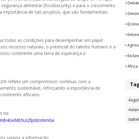
Debat
 a segurança alimentar (foodsecurity) e para o crescimento
 a importância de tais projetos, que são fundamentais
Denún
Econo
Entrev
sui todas as condições para desempenhar um papel
Agricu
sos recursos naturais, o potencial do talento humano e a
osso continente uma terra de esperança e
Esclar
África
CAD9 reflete um compromisso contínuo com a
Ta
vimento sustentável, reforçando a importância de
 continente africano.
Angol
Autar
do no
Isabe
0029Vb4GvM05Ui2fpGtmhm0a
 nós somos a informação