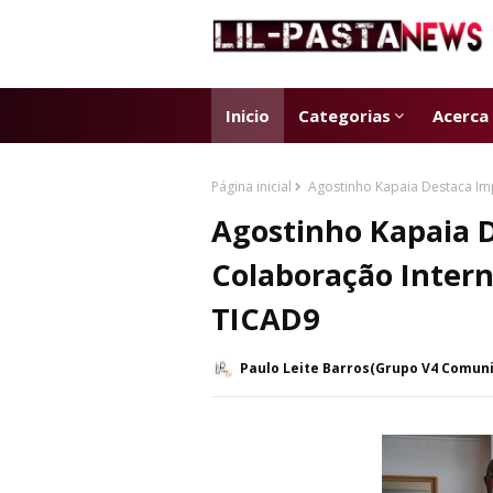
Inicio
Categorias
Acerca
Página inicial
Agostinho Kapaia Destaca Imp
Agostinho Kapaia 
Colaboração Intern
TICAD9
Paulo Leite Barros(Grupo V4 Comun