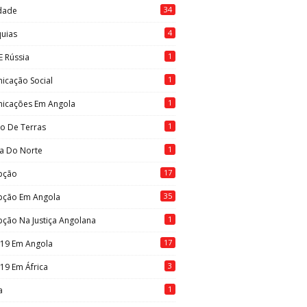
34
idade
4
quias
1
E Rússia
1
icação Social
1
icações Em Angola
1
to De Terras
1
ia Do Norte
17
pção
35
pção Em Angola
1
ção Na Justiça Angolana
17
-19 Em Angola
3
19 Em África
1
a