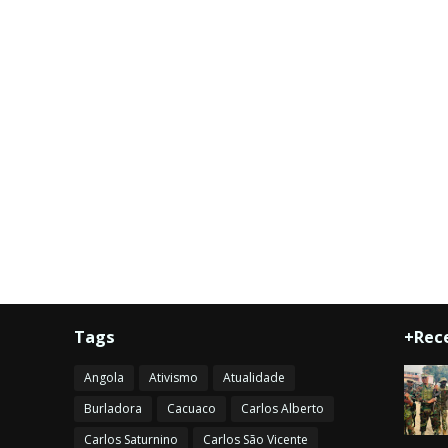
Tags
+Rec
Angola
Ativismo
Atualidade
Burladora
Cacuaco
Carlos Alberto
Carlos Saturnino
Carlos São Vicente