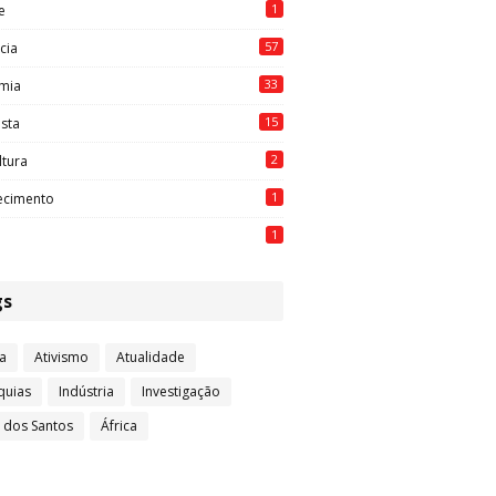
1
e
57
cia
33
mia
15
ista
2
ltura
1
ecimento
1
gs
a
Ativismo
Atualidade
quias
Indústria
Investigação
l dos Santos
África