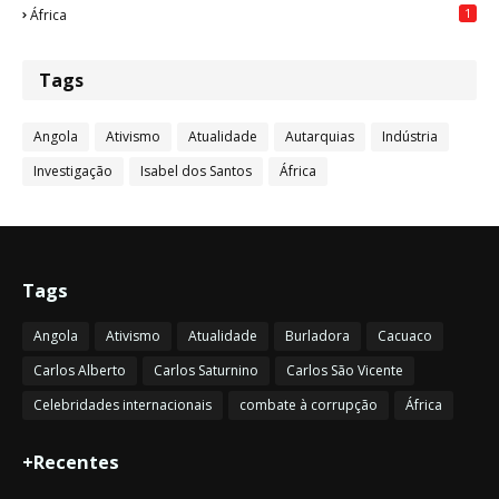
1
África
Tags
Angola
Ativismo
Atualidade
Autarquias
Indústria
Investigação
Isabel dos Santos
África
Tags
Angola
Ativismo
Atualidade
Burladora
Cacuaco
Carlos Alberto
Carlos Saturnino
Carlos São Vicente
Celebridades internacionais
combate à corrupção
África
+Recentes