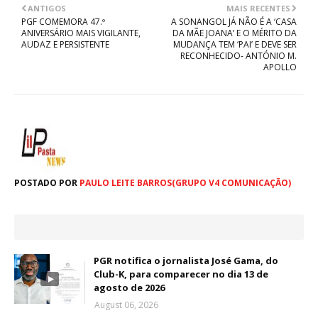
ANTIGOS
MAIS RECENTES
PGF COMEMORA 47.º
A SONANGOL JÁ NÃO É A ‘CASA
ANIVERSÁRIO MAIS VIGILANTE,
DA MÃE JOANA’ E O MÉRITO DA
AUDAZ E PERSISTENTE
MUDANÇA TEM ‘PAI’ E DEVE SER
RECONHECIDO- ANTÓNIO M.
APOLLO
POSTADO POR
PAULO LEITE BARROS(GRUPO V4 COMUNICAÇÃO)
PGR notifica o jornalista José Gama, do
Club-K, para comparecer no dia 13 de
agosto de 2026
August 06, 2026