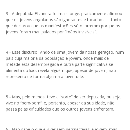
3 - A deputada Elizandra foi mais longe: praticamente afirmou
que os jovens angolanos são ignorantes e tacanhos — tanto
que declarou que as manifestações só ocorreram porque os
jovens foram manipulados por “mãos invisíveis”.
4 - Esse discurso, vindo de uma jovem da nossa geração, num
país cuja maioria da população é jovem, onde mais de
metade está desempregada e outra parte significativa se
alimenta do lixo, revela alguém que, apesar de jovem, não
representa de forma alguma a juventude.
5 - Mas, pelo menos, teve a “sorte” de ser deputada, ou seja,
vive no “bem-bom”; e, portanto, apesar da sua idade, não
passa pelas dificuldades que os outros jovens enfrentam.
6 - Não sabe o que é viver sem perspectivas; é jovem, mas,