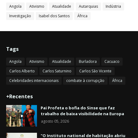
Angola
Ativismo
Atualidade
Autarquias
Indústria
Investigação
Isabel dos Santos
África
Tags
Angola
Ativismo
Atualidade
Burladora
Cacuaco
Carlos Alberto
Carlos Saturnino
Carlos São Vicente
Celebridades internacionais
combate à corrupção
África
+Recentes
Pai Profeta o bofia do Sinse que faz
trabalho de baixa visibilidade na Europa
agosto 05, 2026
"O Instituto national de habitação abriu