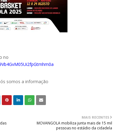
do no
0029Vb4GvM05Ui2fpGtmhm0a
 nós somos a informação
MAIS RECENTES
adas
MOVANGOLA mobiliza junta mais de 15 mil
pessoas no estádio da cidadela