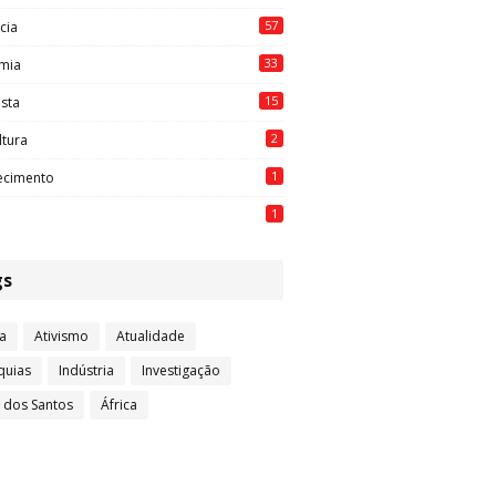
57
cia
33
mia
15
ista
2
ltura
1
ecimento
1
gs
a
Ativismo
Atualidade
quias
Indústria
Investigação
l dos Santos
África