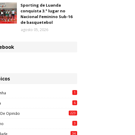
Sporting de Luanda
conquista 3.º lugar no
Nacional Feminino Sub-16
de basquetebol
agosto 05, 2026
ebook
icos
1
nha
6
a
223
 De Opinião
3
mo
34
idade