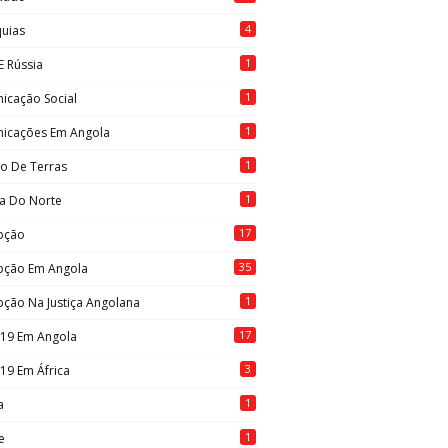
4
quias
1
E Rússia
1
icação Social
1
icações Em Angola
1
to De Terras
1
ia Do Norte
17
pção
35
pção Em Angola
1
ção Na Justiça Angolana
17
-19 Em Angola
3
19 Em África
1
a
1
e