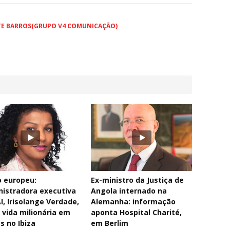
TE BARROS(GRUPO V4 COMUNICAÇÃO)
 europeu:
Ex-ministro da Justiça de
istradora executiva
Angola internado na
I, Irisolange Verdade,
Alemanha: informação
 vida milionária em
aponta Hospital Charité,
s no Ibiza
em Berlim