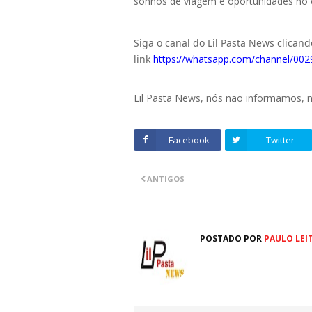
sonhos de viagem e oportunidades no e
Siga o canal do Lil Pasta News clican
link
https://whatsapp.com/channel/0
Lil Pasta News, nós não informamos,
Facebook
Twitter
ANTIGOS
POSTADO POR
PAULO LEI