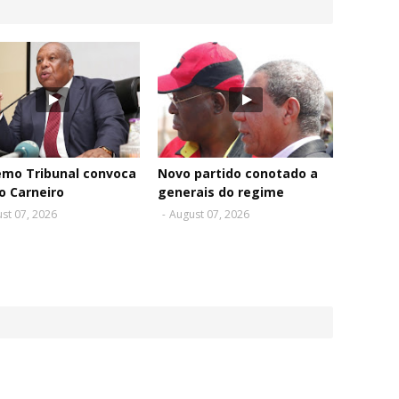
emo Tribunal convoca
Novo partido conotado a
o Carneiro
generais do regime
st 07, 2026
-
August 07, 2026