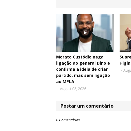
Morato Custódio nega
Supr
ligação ao general Dino e
Higin
confirma a ideia de criar
-
Augu
partido, mas sem ligação
ao MPLA
-
August 08, 2026
Postar um comentário
0 Comentários