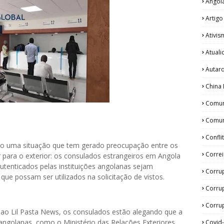
Angol
Artigo
Ativis
Atual
Autar
China 
Comun
Comun
Confli
ado uma situação que tem gerado preocupação entre os
Corre
 para o exterior: os consulados estrangeiros em Angola
utenticados pelas instituições angolanas sejam
Corru
ue possam ser utilizados na solicitação de vistos.
Corru
Corrup
ao Lil Pasta News, os consulados estão alegando que a
s angolanas, como o Ministério das Relações Exteriores
Covid