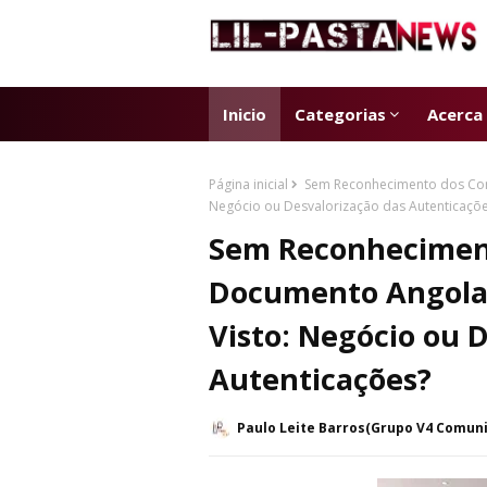
Inicio
Categorias
Acerca
Página inicial
Sem Reconhecimento dos Cons
Negócio ou Desvalorização das Autenticaçõ
Sem Reconheciment
Documento Angolan
Visto: Negócio ou 
Autenticações?
Paulo Leite Barros(Grupo V4 Comun