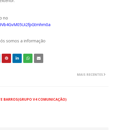
xterior.
do no
029Vb4GvM05Ui2fpGtmhm0a
 nós somos a informação
MAIS RECENTES
TE BARROS(GRUPO V4 COMUNICAÇÃO)