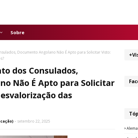
Sobre
ulados, Documento Angolano Não É Apto para Solicitar Visto:
+Vi
es?
o dos Consulados,
o Não É Apto para Solicitar
Fac
Desvalorização das
Tóp
icação)
setembro 22, 2025
Alema