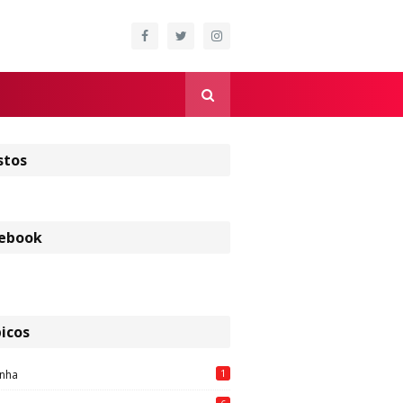
stos
ebook
icos
1
nha