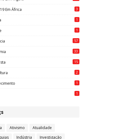
3
19 Em África
1
a
1
e
57
cia
33
mia
15
ista
2
ltura
1
ecimento
1
gs
a
Ativismo
Atualidade
quias
Indústria
Investigação