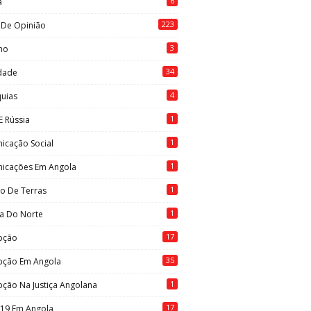
6
a
223
 De Opinião
3
mo
34
idade
4
quias
1
E Rússia
1
icação Social
1
icações Em Angola
1
to De Terras
1
ia Do Norte
17
pção
35
pção Em Angola
1
ção Na Justiça Angolana
17
-19 Em Angola