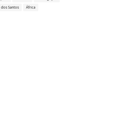
l dos Santos
África