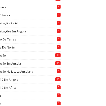
4
quias
1
E Rússia
1
icação Social
1
icações Em Angola
1
to De Terras
1
ia Do Norte
17
pção
35
pção Em Angola
1
ção Na Justiça Angolana
17
-19 Em Angola
3
19 Em África
1
a
1
e