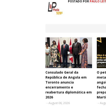
POSTADO POR
PAULO LEI
Consulado Geral da
O pet
República de Angola em
meta
Toronto anuncia
angol
encerramento e
fecha
reabertura diplomática em
prepa
2026
Mart
-
August 06, 2026
-
Augu