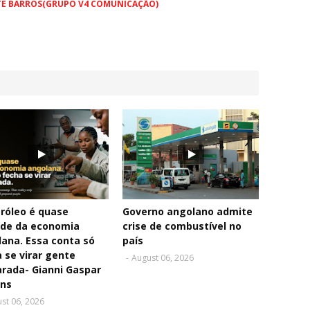
TE BARROS(GRUPO V4 COMUNICAÇÃO)
róleo é quase
Governo angolano admite
de da economia
crise de combustível no
ana. Essa conta só
país
 se virar gente
-
August 06, 2026
rada- Gianni Gaspar
ins
st 06, 2026