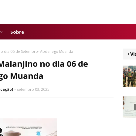
Sobre
 no dia 06 de Setembro- Abdenego Muanda
+Vi
Malanjino no dia 06 de
go Muanda
icação)
setembro 03, 2025