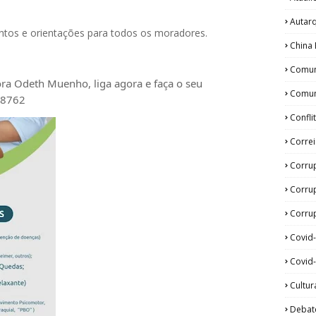
Autar
ntos e orientações para todos os moradores.
China 
Comun
tora Odeth
Muenho, liga agora e faça o seu
Comun
28762
Confli
Corre
Corru
Corru
Corrup
Covid
Covid-
Cultur
Debat