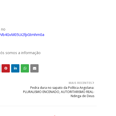
o no
029Vb4GvM05Ui2fpGtmhm0a
 nós somos a informação
MAIS RECENTES
Pedra dura no sapato da Política Angolana:
PLURALISMO ENCENADO, AUTORITARISMO REAL-
Ndinga de Deus