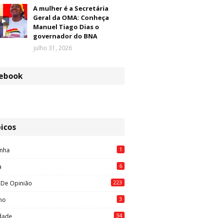
A mulher é a Secretária
Geral da OMA: Conheça
Manuel Tiago Dias o
governador do BNA
julho 31, 2026
ebook
icos
1
nha
6
a
223
 De Opinião
3
mo
34
idade