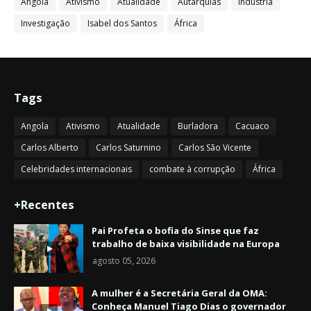
Angola
Ativismo
Atualidade
Autarquias
Indústria
Investigação
Isabel dos Santos
África
Tags
Angola
Ativismo
Atualidade
Burladora
Cacuaco
Carlos Alberto
Carlos Saturnino
Carlos São Vicente
Celebridades internacionais
combate à corrupção
África
+Recentes
Pai Profeta o bofia do Sinse que faz
trabalho de baixa visibilidade na Europa
agosto 05, 2026
A mulher é a Secretária Geral da OMA:
Conheça Manuel Tiago Dias o governador