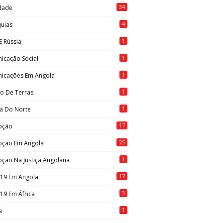
34
idade
4
quias
1
E Rússia
1
icação Social
1
icações Em Angola
1
to De Terras
1
ia Do Norte
17
pção
35
pção Em Angola
1
ção Na Justiça Angolana
17
-19 Em Angola
3
19 Em África
1
a