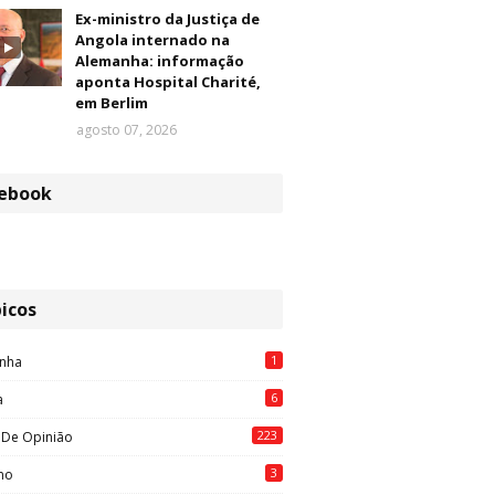
Ex-ministro da Justiça de
Angola internado na
Alemanha: informação
aponta Hospital Charité,
em Berlim
agosto 07, 2026
ebook
icos
1
nha
6
a
223
 De Opinião
3
mo