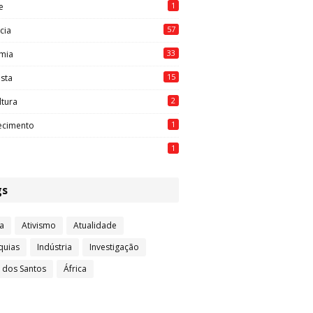
1
e
57
cia
33
mia
15
ista
2
ltura
1
ecimento
1
gs
a
Ativismo
Atualidade
quias
Indústria
Investigação
l dos Santos
África