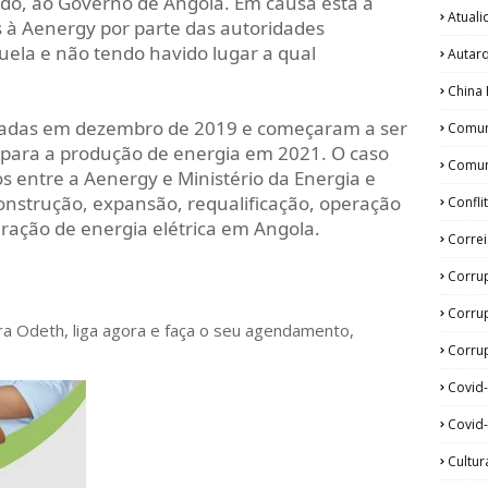
ado, ao Governo de Angola. Em causa está a
Atual
s à Aenergy por parte das autoridades
ela e não tendo havido lugar a qual
Autar
China 
stadas em dezembro de 2019 e começaram a ser
Comun
para a produção de energia em 2021. O caso
Comun
os entre a Aenergy e Ministério da Energia e
onstrução, expansão, requalificação, operação
Confli
ração de energia elétrica em Angola.
Corre
Corru
Corru
ora Odeth
, liga agora e faça o seu agendamento,
Corrup
Covid
Covid-
Cultur