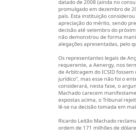
datado de 2008 (ainda no consu
promulgado em dezembro de 202
país. Esta instituição considero
apreciação do mérito, sendo pre
decisão até setembro do próxim
não demonstrou de forma manife
alegações apresentadas, pelo q
Os representantes legais de Ang
requerente, a Aenergy, nos term
de Arbitragem do ICSID fossem r
jurídico”, mas esse não foi o en
considerará, nesta fase, o argu
Machado carecem manifestamente
expostas acima, o Tribunal rejei
lê-se na decisão tomada em mai
Ricardo Leitão Machado reclam
ordem de 171 milhões de dólare