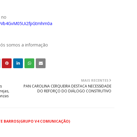
o no
029Vb4GvM05Ui2fpGtmhm0a
 nós somos a informação
MAIS RECENTES
as
PAN CAROLINA CERQUEIRA DESTACA NECESSIDADE
rejas,
DO REFORÇO DO DIÁLOGO CONSTRUTIVO
anzas
TE BARROS(GRUPO V4 COMUNICAÇÃO)