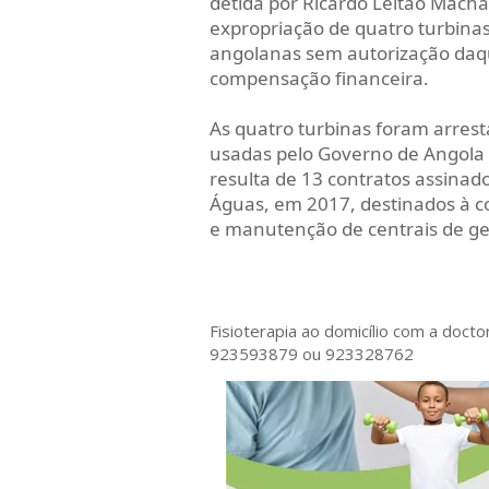
detida por Ricardo Leitão Mach
expropriação de quatro turbina
angolanas sem autorização daqu
compensação financeira.
As quatro turbinas foram arre
usadas pelo Governo de Angola 
resulta de 13 contratos assinad
Águas, em 2017, destinados à c
e manutenção de centrais de ge
Fisioterapia ao domicílio com a doct
923593879 ou 923328762