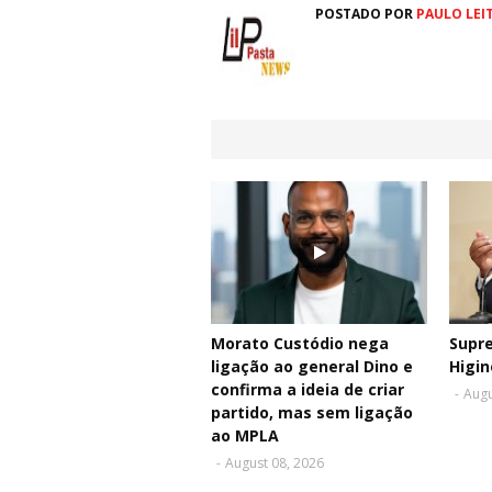
POSTADO POR
PAULO LEI
Morato Custódio nega
Supr
ligação ao general Dino e
Higin
confirma a ideia de criar
-
Augu
partido, mas sem ligação
ao MPLA
-
August 08, 2026