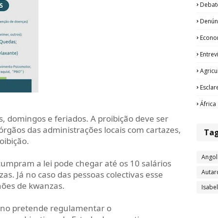
Debat
Denún
Econo
Entrev
Agricu
Esclar
África
s, domingos e feriados. A proibição deve ser
órgãos das administrações locais com cartazes,
Ta
oibição.
Angol
cumpram a lei pode chegar até os 10 salários
Autar
s. Já no caso das pessoas colectivas esse
lhões de kwanzas.
Isabe
rno pretende regulamentar o