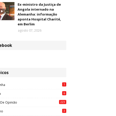
Ex-ministro da Justiça de
Angola internado na
Alemanha: informação
aponta Hospital Charité,
em Berlim
agosto 07, 2026
ebook
icos
1
nha
6
a
223
 De Opinião
3
mo