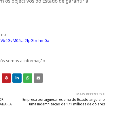
m os objectivos do Estado de garantir a
o no
029Vb4GvM05Ui2fpGtmhm0a
 nós somos a informação
MAIS RECENTES
OR
Empresa portuguesa reclama do Estado angolano
ABAR A
uma indemnização de 171 milhões de dólares