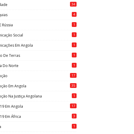
34
idade
4
quias
1
E Rússia
1
icação Social
1
icações Em Angola
1
to De Terras
1
ia Do Norte
17
pção
35
pção Em Angola
1
ção Na Justiça Angolana
17
-19 Em Angola
3
19 Em África
1
a