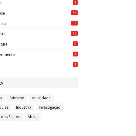
1
e
57
cia
33
mia
15
ista
2
ltura
1
ecimento
1
gs
a
Ativismo
Atualidade
quias
Indústria
Investigação
l dos Santos
África