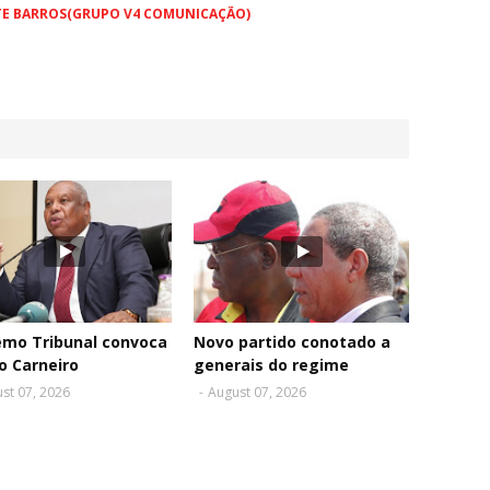
TE BARROS(GRUPO V4 COMUNICAÇÃO)
emo Tribunal convoca
Novo partido conotado a
o Carneiro
generais do regime
st 07, 2026
-
August 07, 2026