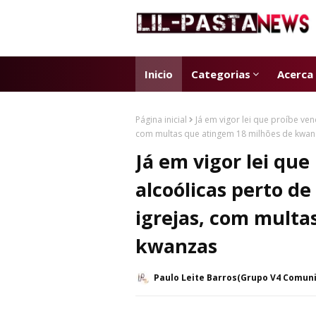
Inicio
Categorias
Acerca
Página inicial
Já em vigor lei que proíbe ven
com multas que atingem 18 milhões de kwan
Já em vigor lei qu
alcoólicas perto de
igrejas, com multa
kwanzas
Paulo Leite Barros(Grupo V4 Comun