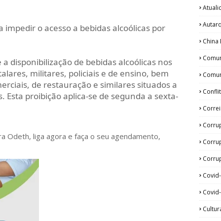
Atual
Autar
 impedir o acesso a bebidas alcoólicas por
China 
Comun
a disponibilização de bebidas alcoólicas nos
alares, militares, policiais e de ensino, bem
Comun
ciais, de restauração e similares situados a
Confli
. Esta proibição aplica-se de segunda a sexta-
.
Corre
Corru
ora Odeth
, liga agora e faça o seu agendamento,
Corru
Corrup
Covid
Covid-
Cultur