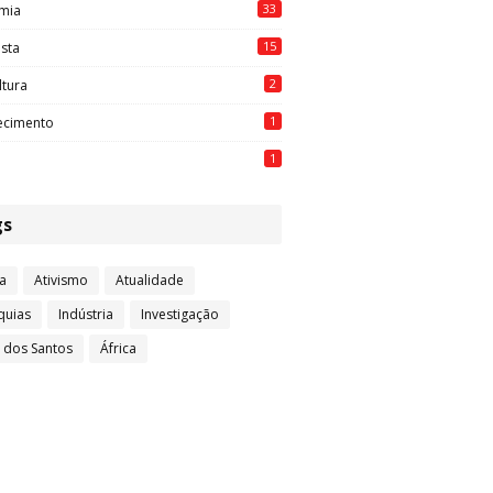
33
mia
15
ista
2
ltura
1
ecimento
1
gs
a
Ativismo
Atualidade
quias
Indústria
Investigação
l dos Santos
África