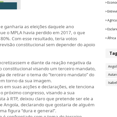
Econo
Entrev
Agricu
e ganharia as eleições daquele ano
Esclar
que o MPLA havia perdido em 2017, o que
 80%. Com esse resultado, teria votos
África
revisão constitucional sem depender do apoio
Ta
ncretizassem e diante da reação negativa da
Angol
o constitucional visando um terceiro mandato,
ia de retirar o tema do “terceiro mandato” do
Autar
 em torno da sua imagem.
Isabe
s em suas acções e declarações, ele tenciona
no próximo congresso, visando a sua
ta à RTP, deixou claro que pretende ser ele a
de Angola, declarando que gostaria de alguém
ma figura “dura e general”.
 é confrontado com o tema do terceiro