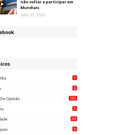
não voltar a participar em
Mundiais
julho 31, 2026
ebook
icos
1
nha
6
a
223
 De Opinião
3
mo
34
idade
4
quias