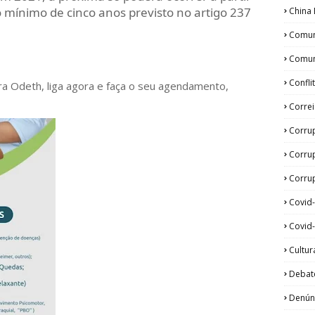
o mínimo de cinco anos previsto no artigo 237
China 
Comun
Comun
Confli
ora Odeth
, liga agora e faça o seu agendamento,
Corre
Corru
Corru
Corrup
Covid
Covid-
Cultur
Debat
Denún