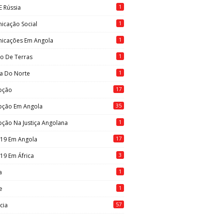
1
E Rússia
1
icação Social
1
icações Em Angola
1
to De Terras
1
ia Do Norte
17
pção
35
pção Em Angola
1
ção Na Justiça Angolana
17
-19 Em Angola
3
19 Em África
1
a
1
e
57
cia