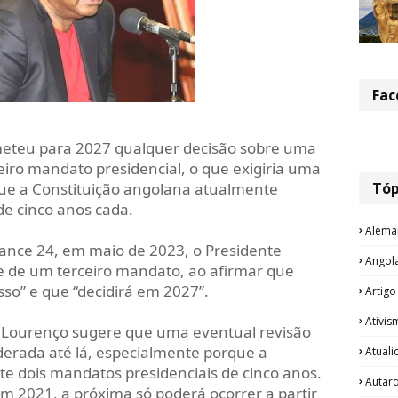
Fac
meteu para 2027 qualquer decisão sobre uma
iro mandato presidencial, o que exigiria uma
Tóp
que a Constituição angolana atualmente
e cinco anos cada.
Alema
ance 24, em maio de 2023, o Presidente
Angol
de de um terceiro mandato, ao afirmar que
sso” e que “decidirá em 2027”.
Artigo
Ativis
 Lourenço sugere que uma eventual revisão
iderada até lá, especialmente porque a
Atual
te dois mandatos presidenciais de cinco anos.
Autar
em 2021, a próxima só poderá ocorrer a partir