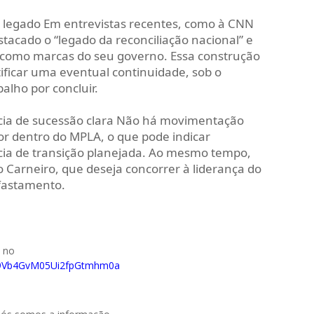
e legado Em entrevistas recentes, como à CNN
tacado o “legado da reconciliação nacional” e
” como marcas do seu governo. Essa construção
ificar uma eventual continuidade, sob o
lho por concluir.
ência de sucessão clara Não há movimentação
or dentro do MPLA, o que pode indicar
ia de transição planejada. Ao mesmo tempo,
 Carneiro, que deseja concorrer à liderança do
fastamento.
o no
029Vb4GvM05Ui2fpGtmhm0a