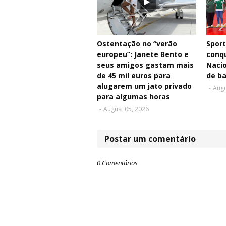
Ostentação no “verão
Sport
europeu”: Janete Bento e
conqu
seus amigos gastam mais
Nacio
de 45 mil euros para
de b
alugarem um jato privado
-
Augu
para algumas horas
-
August 05, 2026
Postar um comentário
0 Comentários