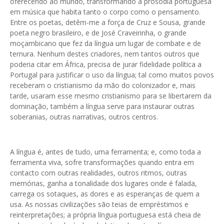
oferecendo ao mundo, transformando a prosódia portuguesa
em música que habita tanto o corpo como o pensamento.
Entre os poetas, detêm-me a força de Cruz e Sousa, grande
poeta negro brasileiro, e de José Craveirinha, o grande
moçambicano que fez da língua um lugar de combate e de
ternura. Nenhum destes criadores, nem tantos outros que
poderia citar em África, precisa de jurar fidelidade política a
Portugal para justificar o uso da língua; tal como muitos povos
receberam o cristianismo da mão do colonizador e, mais
tarde, usaram esse mesmo cristianismo para se libertarem da
dominação, também a língua serve para instaurar outras
soberanias, outras narrativas, outros centros.
A língua é, antes de tudo, uma ferramenta; e, como toda a
ferramenta viva, sofre transformações quando entra em
contacto com outras realidades, outros ritmos, outras
memórias, ganha a tonalidade dos lugares onde é falada,
carrega os sotaques, as dores e as esperanças de quem a
usa. As nossas civilizações são teias de empréstimos e
reinterpretações; a própria língua portuguesa está cheia de