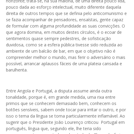
horizonte; trata-se, na sua maioria, de uma direita pouco lida,
pouco dada ao esforço intelectual, muito diferente daquela
direita de outros tempos que se definia pelo anticomunismo e
se fazia acompanhar de pensadores, ensaístas, gente capaz
de formular com alguma profundidade as suas convicções. O
que agora domina, em muitos destes círculos, é o ecoar de
sentimentos quase sempre pedestres, de sofisticação
duvidosa, como se a esfera pública tivesse sido reduzida ao
ambiente de um balcão de bar, em que o objetivo não é
compreender melhor o mundo, mas ferir o adversário o mais
possível, arrancar aplausos fáceis de uma plateia cansada e
barulhenta.
Entre Angola e Portugal, a disputa assume ainda outra
tonalidade, porque é, em grande medida, uma rixa entre
primos que se conhecem demasiado bem, conhecem os
botões sensíveis, sabem onde tocar para irritar o outro, e por
isso o tema da língua se torna particularmente inflamável. Ao
sugerir que o Presidente João Lourenço criticou Portugal em
português, língua que, segundo ele, lhe teria sido