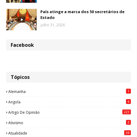
País atinge a marca dos 50 secretários de
Estado
julho 31, 2026
Facebook
Tópicos
1
Alemanha
6
Angola
223
Artigo De Opinião
3
Ativismo
34
Atualidade