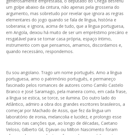
generosamente emprestada, o deputado do Chega desferiu
um golpe abaixo da cintura, não apenas pela grosseria do
argumento, mas sobretudo por revelar que ignora as regras
elementares do jogo quando se fala de língua, história e
soberania; e ignora, acima de tudo, que a língua portuguesa,
em Angola, deixou há muito de ser um empréstimo precário e
resgatável para se tornar casa própria, espaço íntimo,
instrumento com que pensamos, amamos, discordamos e,
quando necessário, respondemos.
Eu sou angolano. Trago um nome português. Amo a língua
portuguesa, amo o património português, e permaneço
fascinado pelos romances de autores como Camilo Castelo
Branco e José Saramago, pela maneira como, em cada frase,
a língua se estica, se torce, se ilumina. Do outro lado do
Atlântico, admiro a obra dos grandes escritores brasileiros, a
começar por Machado de Assis, que fez da língua um
laboratório de ironia, melancolia e lucidez, e prolongo esse
fascínio nas canções que, ao longo de décadas, Caetano
Veloso, Gilberto Gil, Djavan ou Milton Nascimento foram