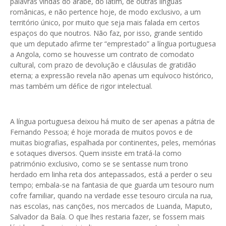
palavras vindas do árabe, do latim, de outras línguas
românicas, e não pertence hoje, de modo exclusivo, a um
território único, por muito que seja mais falada em certos
espaços do que noutros. Não faz, por isso, grande sentido
que um deputado afirme ter “emprestado” a língua portuguesa
a Angola, como se houvesse um contrato de comodato
cultural, com prazo de devolução e cláusulas de gratidão
eterna; a expressão revela não apenas um equívoco histórico,
mas também um défice de rigor intelectual.
A língua portuguesa deixou há muito de ser apenas a pátria de
Fernando Pessoa; é hoje morada de muitos povos e de
muitas biografias, espalhada por continentes, peles, memórias
e sotaques diversos. Quem insiste em tratá-la como
património exclusivo, como se se sentasse num trono
herdado em linha reta dos antepassados, está a perder o seu
tempo; embala-se na fantasia de que guarda um tesouro num
cofre familiar, quando na verdade esse tesouro circula na rua,
nas escolas, nas canções, nos mercados de Luanda, Maputo,
Salvador da Baía. O que lhes restaria fazer, se fossem mais