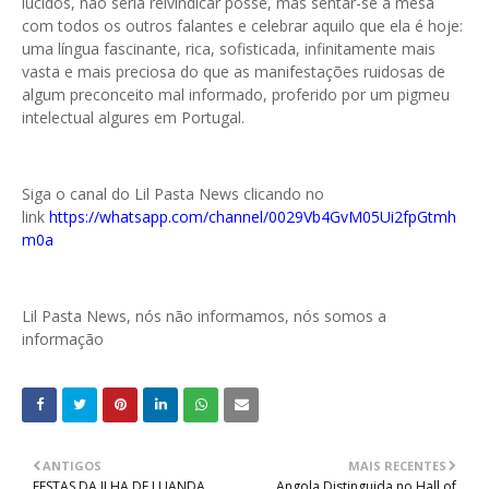
lúcidos, não seria reivindicar posse, mas sentar-se à mesa
com todos os outros falantes e celebrar aquilo que ela é hoje:
uma língua fascinante, rica, sofisticada, infinitamente mais
vasta e mais preciosa do que as manifestações ruidosas de
algum preconceito mal informado, proferido por um pigmeu
intelectual algures em Portugal.
Siga o canal do Lil Pasta News clicando no
link
https://whatsapp.com/channel/0029Vb4GvM05Ui2fpGtmh
m0a
Lil Pasta News, nós não informamos, nós somos a
informação
ANTIGOS
MAIS RECENTES
FESTAS DA ILHA DE LUANDA
Angola Distinguida no Hall of