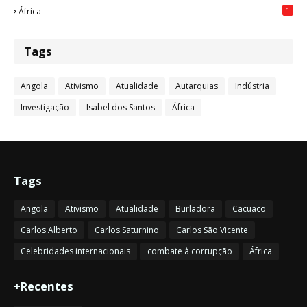
1
África
Tags
Angola
Ativismo
Atualidade
Autarquias
Indústria
Investigação
Isabel dos Santos
África
Tags
Angola
Ativismo
Atualidade
Burladora
Cacuaco
Carlos Alberto
Carlos Saturnino
Carlos São Vicente
Celebridades internacionais
combate à corrupção
África
+Recentes