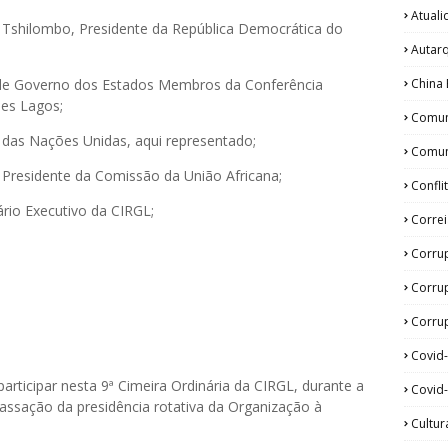
Atual
i Tshilombo, Presidente da República Democrática do
Autar
China 
 de Governo dos Estados Membros da Conferência
ndes Lagos;
Comun
l das Nações Unidas, aqui representado;
Comun
 Presidente da Comissão da União Africana;
Confli
ário Executivo da CIRGL;
Corre
Corru
Corru
Corrup
Covid
articipar nesta 9ª Cimeira Ordinária da CIRGL, durante a
Covid-
assação da presidência rotativa da Organização à
Cultur