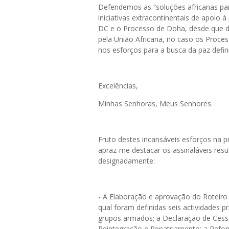
Defendemos as “soluções africanas pa
iniciativas extracontinentais de apoio
DC e o Processo de Doha, desde que 
pela União Africana, no caso os Proce
nos esforços para a busca da paz defini
Excelências,
Minhas Senhoras, Meus Senhores.
Fruto destes incansáveis esforços na 
apraz-me destacar os assinaláveis res
designadamente:
- A Elaboração e aprovação do Roteiro 
qual foram definidas seis actividades
grupos armados; a Declaração de Ces
Reintegração e Repatriamento; a Refor