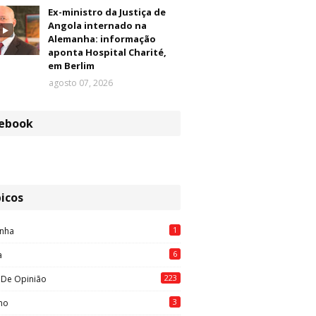
Ex-ministro da Justiça de
Angola internado na
Alemanha: informação
aponta Hospital Charité,
em Berlim
agosto 07, 2026
ebook
icos
1
nha
6
a
223
 De Opinião
3
mo