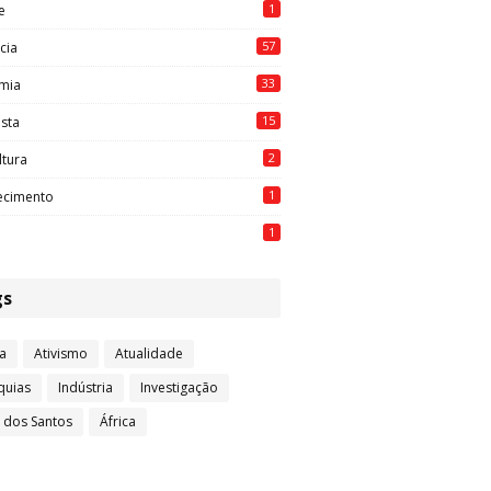
1
e
57
cia
33
mia
15
ista
2
ltura
1
ecimento
1
gs
a
Ativismo
Atualidade
quias
Indústria
Investigação
l dos Santos
África