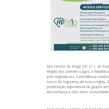
Nos termos do Artigo 23º, n°.1, do Pa
Região dos Grandes Lagos, a Repúblic
pela segunda vez, a presidência rotat
macro de segurança da nossa região, l
proliferação exponencial de grupos arm
desconfiança e ódio entre comunidades
Num quadro sombrio e de bastante comp