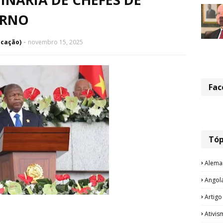
ERNO
icação)
novembro 15, 2025
Fac
Tóp
Alema
Angol
Artigo
Ativis