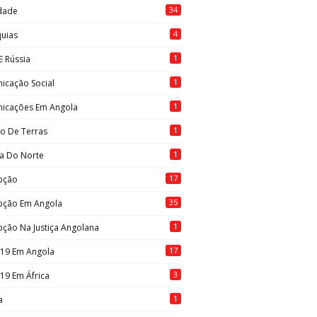
34
idade
4
quias
1
E Rússia
1
icação Social
1
icações Em Angola
1
to De Terras
1
ia Do Norte
17
pção
35
pção Em Angola
1
ção Na Justiça Angolana
17
-19 Em Angola
3
19 Em África
1
a