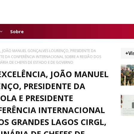
Sobre
A, JOÃO MANUEL GONÇALVES LOURENÇO, PRESIDENTE DA
+Vi
NTE DA CONFERÊNCIA INTERNACIONAL SOBRE A REGIÃO DOS
NÁRIA DE CHEFES DE ESTADO E DE GOVERNO
EXCELÊNCIA, JOÃO MANUEL
NÇO, PRESIDENTE DA
OLA E PRESIDENTE
FERÊNCIA INTERNACIONAL
OS GRANDES LAGOS CIRGL,
INÁRIA DE CHEFES DE