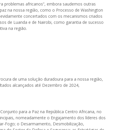
ra problemas africanos”, embora saudemos outras
 à paz na nossa região, como o Processo de Washington
devidamente concertados com os mecanismos criados
ssos de Luanda e de Nairobi, como garantia de sucesso
tiva na região.
procura de uma solução duradoura para a nossa região,
ultados alcançados até Dezembro de 2024,
Conjunto para a Paz na República Centro Africana, no
 principais, nomeadamente o Engajamento dos líderes dos
sar-Fogo; o Desarmamento, Desmobilização,
ma do Sector da Defesa e Segurança; as Estratégias de