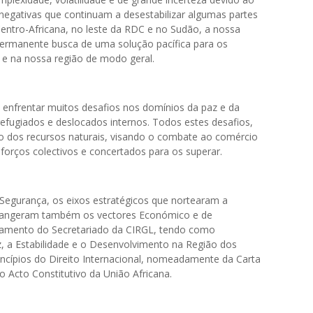
negativas que continuam a desestabilizar algumas partes
Centro-Africana, no leste da RDC e no Sudão, a nossa
 permanente busca de uma solução pacífica para os
s e na nossa região de modo geral.
 enfrentar muitos desafios nos domínios da paz e da
efugiados e deslocados internos. Todos estes desafios,
ão dos recursos naturais, visando o combate ao comércio
esforços colectivos e concertados para os superar.
Segurança, os eixos estratégicos que nortearam a
brangeram também os vectores Económico e de
namento do Secretariado da CIRGL, tendo como
az, a Estabilidade e o Desenvolvimento na Região dos
incípios do Direito Internacional, nomeadamente da Carta
 Acto Constitutivo da União Africana.