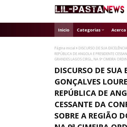
Inicio
Categorias
Acerca
Página inicial
DISCURSO DE SUA EXCELÊNCI
REPÚBLICA DE ANGOLA E PRESIDENTE CESSA
GRANDES LAGOS CIRGL, NA 9ª CIMEIRA ORDI
DISCURSO DE SUA 
GONÇALVES LOURE
REPÚBLICA DE ANG
CESSANTE DA CON
SOBRE A REGIÃO D
NA 9ª CIMEIRA ORD