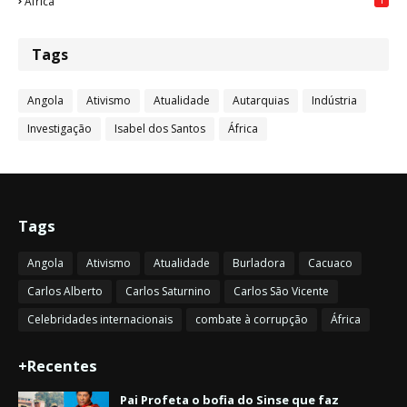
África
Tags
Angola
Ativismo
Atualidade
Autarquias
Indústria
Investigação
Isabel dos Santos
África
Tags
Angola
Ativismo
Atualidade
Burladora
Cacuaco
Carlos Alberto
Carlos Saturnino
Carlos São Vicente
Celebridades internacionais
combate à corrupção
África
+Recentes
Pai Profeta o bofia do Sinse que faz