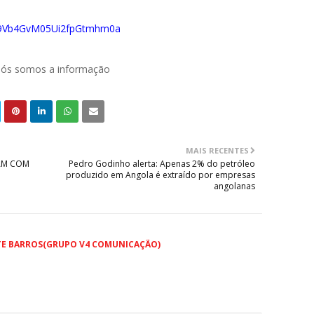
029Vb4GvM05Ui2fpGtmhm0a
 nós somos a informação
MAIS RECENTES
CAM COM
Pedro Godinho alerta: Apenas 2% do petróleo
produzido em Angola é extraído por empresas
angolanas
TE BARROS(GRUPO V4 COMUNICAÇÃO)