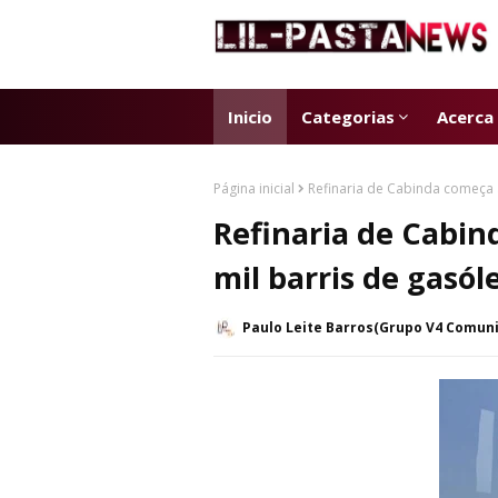
Inicio
Categorias
Acerca
Página inicial
Refinaria de Cabinda começa a
Refinaria de Cabin
mil barris de gasól
Paulo Leite Barros(Grupo V4 Comun