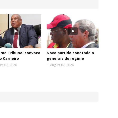
emo Tribunal convoca
Novo partido conotado a
o Carneiro
generais do regime
st 07, 2026
-
August 07, 2026