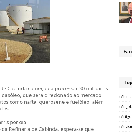
Fac
Tóp
a de Cabinda começou a processar 30 mil barris
e gasóleo, que será direcionado ao mercado
Alema
utos como nafta, querosene e fuelóleo, além
Angol
utos.
Artigo
rris por dia.
Ativis
da Refinaria de Cabinda, espera-se que