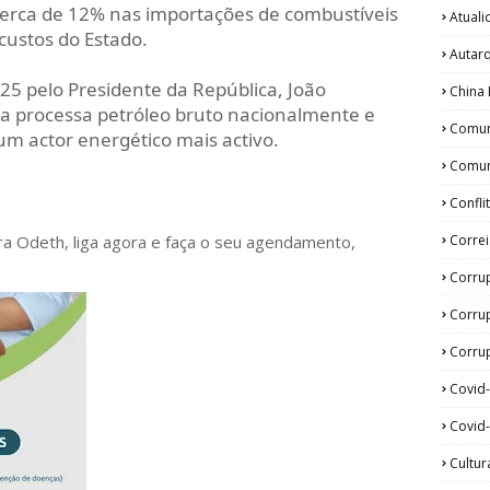
erca de 12% nas importações de combustíveis
Atual
 custos do Estado.
Autar
 pelo Presidente da República, João
China 
da processa petróleo bruto nacionalmente e
Comun
m actor energético mais activo.
Comun
Confli
Corre
ora Odeth
, liga agora e faça o seu agendamento,
Corru
Corru
Corrup
Covid
Covid-
Cultur