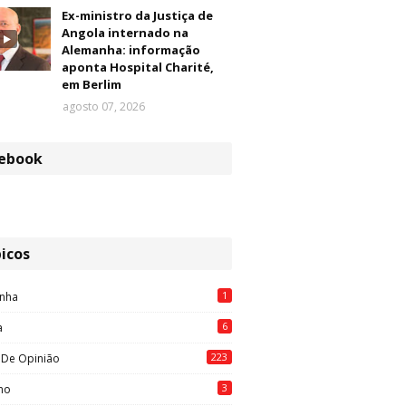
Ex-ministro da Justiça de
Angola internado na
Alemanha: informação
aponta Hospital Charité,
em Berlim
agosto 07, 2026
ebook
icos
1
nha
6
a
223
 De Opinião
3
mo