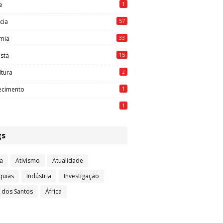
1
e
57
cia
33
mia
15
ista
2
ltura
1
ecimento
1
gs
a
Ativismo
Atualidade
quias
Indústria
Investigação
l dos Santos
África