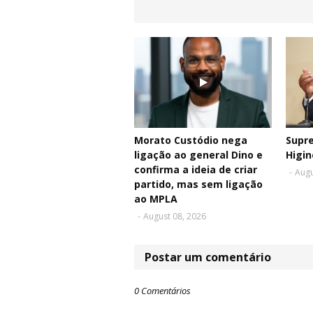
Morato Custódio nega
Supr
ligação ao general Dino e
Higin
confirma a ideia de criar
-
Augu
partido, mas sem ligação
ao MPLA
-
August 08, 2026
Postar um comentário
0 Comentários