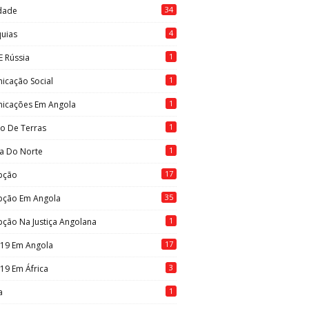
34
idade
4
quias
1
E Rússia
1
icação Social
1
icações Em Angola
1
to De Terras
1
ia Do Norte
17
pção
35
pção Em Angola
1
ção Na Justiça Angolana
17
-19 Em Angola
3
19 Em África
1
a