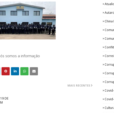
Atual
Autar
China 
Comun
Comun
Confli
 nós somos a informação
Corre
Corru
Corru
Corrup
MAIS RECENTES
Covid
19 DE
Covid-
EM
Cultur