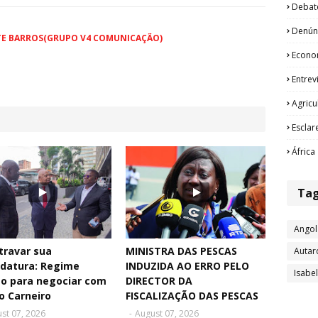
Debat
Denún
TE BARROS(GRUPO V4 COMUNICAÇÃO)
Econo
Entrev
Agricu
Esclar
África
Ta
Angol
travar sua
MINISTRA DAS PESCAS
Autar
idatura: Regime
INDUZIDA AO ERRO PELO
Isabe
to para negociar com
DIRECTOR DA
o Carneiro
FISCALIZAÇÃO DAS PESCAS
st 07, 2026
-
August 07, 2026