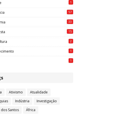
1
e
57
cia
33
mia
15
ista
2
ltura
1
ecimento
1
gs
a
Ativismo
Atualidade
quias
Indústria
Investigação
l dos Santos
África