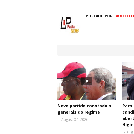
POSTADO POR
PAULO LEI
Novo partido conotado a
Para 
generais do regime
cand
aber
-
August 07, 2026
Higin
-
Augu