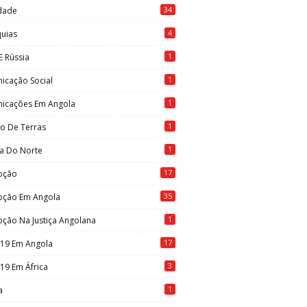
34
idade
4
quias
1
E Rússia
1
icação Social
1
icações Em Angola
1
to De Terras
1
ia Do Norte
17
pção
35
pção Em Angola
1
ção Na Justiça Angolana
17
-19 Em Angola
3
19 Em África
1
a