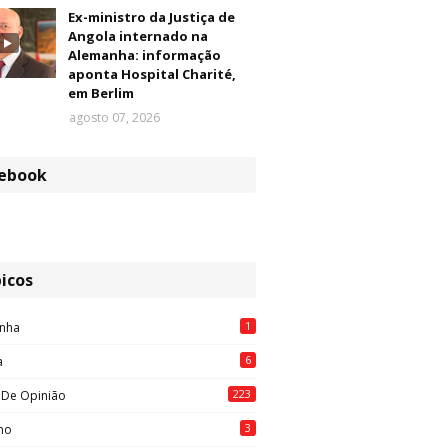
Ex-ministro da Justiça de
Angola internado na
Alemanha: informação
aponta Hospital Charité,
em Berlim
agosto 07, 2026
ebook
icos
1
nha
6
a
223
 De Opinião
3
mo