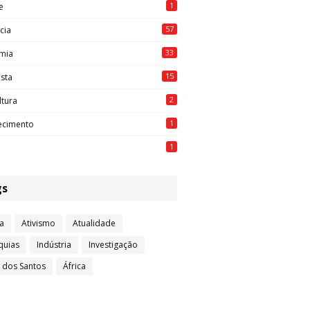
1
e
57
cia
33
mia
15
ista
2
ltura
1
ecimento
1
gs
a
Ativismo
Atualidade
quias
Indústria
Investigação
l dos Santos
África