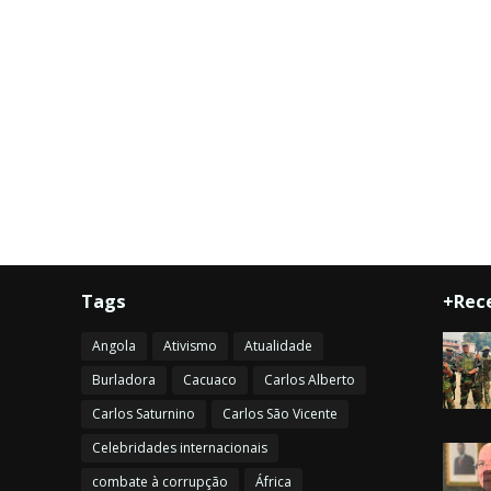
Tags
+Rec
Angola
Ativismo
Atualidade
Burladora
Cacuaco
Carlos Alberto
Carlos Saturnino
Carlos São Vicente
Celebridades internacionais
combate à corrupção
África