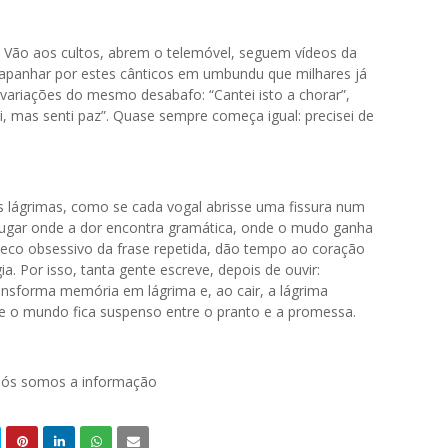
 Vão aos cultos, abrem o telemóvel, seguem vídeos da
e apanhar por estes cânticos em umbundu que milhares já
ariações do mesmo desabafo: “Cantei isto a chorar”,
i, mas senti paz”. Quase sempre começa igual: precisei de
s lágrimas, como se cada vogal abrisse uma fissura num
o lugar onde a dor encontra gramática, onde o mudo ganha
o eco obsessivo da frase repetida, dão tempo ao coração
a. Por isso, tanta gente escreve, depois de ouvir:
ransforma memória em lágrima e, ao cair, a lágrima
nte o mundo fica suspenso entre o pranto e a promessa.
 nós somos a informação