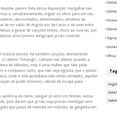
Debat
vimbunda parece feita dessa disposição: mergulhar nas
Denún
rimas e, simultaneamente, erguer os olhos para um céu
rvadores, desconfiados, determinados, amantes da
Econo
esar de ter saído de Angola aos dez anos e de viver entre
Entrev
ntinuo a gostar de canções tristes, choro ao ouvi-las, por
brisse uma torneira antiga que já não controlo.
Agricu
Esclar
ó tristeza devota. Há também canções abertamente
África
. O célebre “Enhango”, cantado nas aldeias quando a
deira de bêbedos, mas é uma mulher que fala: pede
ro o compasso certo, que não seja egoísta, que o prazer
Ta
ica, onde a vida quotidiana cala certas verdades, aquelas
ação de poder feminino, válvula de escape para
Angol
Autar
 ausência de carne, sangue só visto em feridas, nunca
Isabe
ade, pelo dia em que já não seja preciso mendigar nem
 grito que passa de melodia em melodia, de garganta em