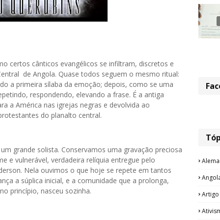
certos cânticos evangélicos se infiltram, discretos e
o Central de Angola. Quase todos seguem o mesmo ritual:
rando a primeira sílaba da emoção; depois, como se uma
Fac
epetindo, respondendo, elevando a frase. É a antiga
ra a América nas igrejas negras e devolvida ao
rotestantes do planalto central.
Tóp
i um grande solista. Conservamos uma gravação preciosa
e e vulnerável, verdadeira relíquia entregue pelo
Alema
derson. Nela ouvimos o que hoje se repete em tantos
Angol
ança a súplica inicial, e a comunidade que a prolonga,
no princípio, nasceu sozinha.
Artigo
Ativis