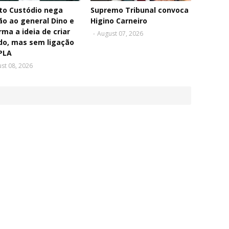
to Custódio nega
Supremo Tribunal convoca
ão ao general Dino e
Higino Carneiro
rma a ideia de criar
-
August 07, 2026
do, mas sem ligação
PLA
st 08, 2026