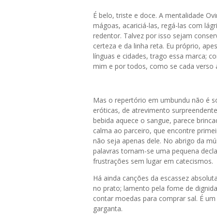
É belo, triste e doce. A mentalidade O
mágoas, acariciá-las, regá-las com lág
redentor. Talvez por isso sejam conse
certeza e da linha reta. Eu próprio, ap
línguas e cidades, trago essa marca; co
mim e por todos, como se cada verso a
Mas o repertório em umbundu não é s
eróticas, de atrevimento surpreendente
bebida aquece o sangue, parece brinca
calma ao parceiro, que encontre primei
não seja apenas dele. No abrigo da mús
palavras tornam-se uma pequena declar
frustrações sem lugar em catecismos.
Há ainda canções da escassez absoluta:
no prato; lamento pela fome de dignid
contar moedas para comprar sal. É um
garganta.