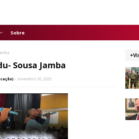
Sobre
Jamba
+Vi
u- Sousa Jamba
icação)
novembro 20, 2025