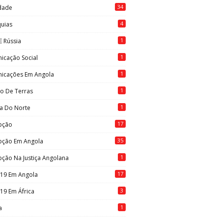
34
idade
4
quias
1
E Rússia
1
icação Social
1
icações Em Angola
1
to De Terras
1
ia Do Norte
17
pção
35
pção Em Angola
1
ção Na Justiça Angolana
17
-19 Em Angola
3
19 Em África
1
a