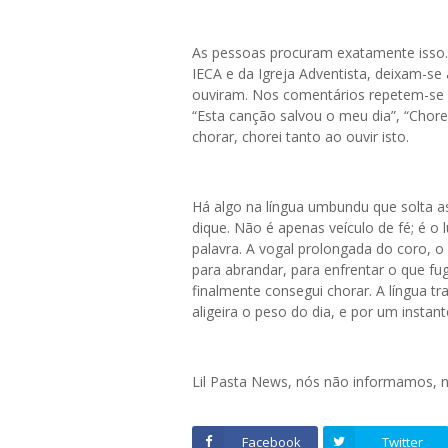
As pessoas procuram exatamente isso.
IECA e da Igreja Adventista, deixam-s
ouviram. Nos comentários repetem-se v
“Esta canção salvou o meu dia”, “Chore
chorar, chorei tanto ao ouvir isto.
Há algo na língua umbundu que solta a
dique. Não é apenas veículo de fé; é 
palavra. A vogal prolongada do coro, 
para abrandar, para enfrentar o que fugi
finalmente consegui chorar. A língua t
aligeira o peso do dia, e por um insta
Lil Pasta News, nós não informamos,
Facebook
Twitter