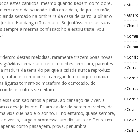
odos estes cânticos, mesmo quando bebem do folclore,
Atual
 em torno da saudade: falta da aldeia, do pai, da mãe,
Autar
o ainda sentado na ombreira da casa de barro, a olhar o
nou Justino Handanga tão amado. Se juntássemos as suas
China 
 sempre a mesma confissão: hoje estou triste, vou
as.
Comun
Comun
or dentro destas melodias, raramente trazem boas novas:
Confli
gas grávidas demasiado cedo, doentes sem cura, parentes
Corre
a madura da terra do pai que a cidade nunca reproduz;
ado, tratados como peso, carregando no corpo o mapa
Corru
tas figuras tornam-se metáfora do derrotado, do
Corru
 onde os outros se deitam.
Corrup
 essa dor: são hinos à perda, ao cansaço de viver, à
 o desejo íntimo. Falam da dor de perder parentes, de
Covid
numa vida que não é o sonho. E, no entanto, quase sempre,
 ao vento, surge a promessa: um dia junto de Deus, um
Covid-
ida apenas como passagem, prova, penumbra.
Cultur