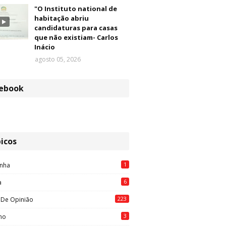
"O Instituto national de
habitação abriu
candidaturas para casas
que não existiam- Carlos
Inácio
agosto 05, 2026
ebook
icos
1
nha
6
a
223
 De Opinião
3
mo