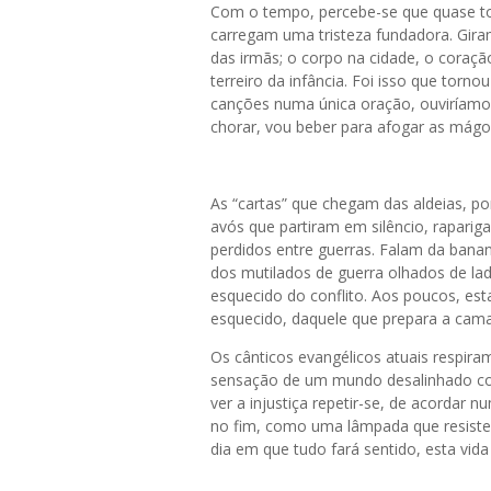
Com o tempo, percebe-se que quase t
carregam uma tristeza fundadora. Giram
das irmãs; o corpo na cidade, o coraçã
terreiro da infância. Foi isso que tor
canções numa única oração, ouviríamos
chorar, vou beber para afogar as mágo
As “cartas” que chegam das aldeias, p
avós que partiram em silêncio, rapari
perdidos entre guerras. Falam da banan
dos mutilados de guerra olhados de l
esquecido do conflito. Aos poucos, es
esquecido, daquele que prepara a cama
Os cânticos evangélicos atuais respiram
sensação de um mundo desalinhado com
ver a injustiça repetir-se, de acordar 
no fim, como uma lâmpada que resiste
dia em que tudo fará sentido, esta v