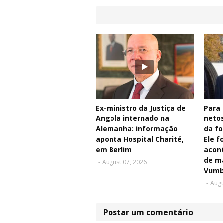
Ex-ministro da Justiça de
Para 
Angola internado na
netos
Alemanha: informação
da fo
aponta Hospital Charité,
Ele f
em Berlim
acont
de ma
-
August 07, 2026
Vumb
-
Augu
Postar um comentário