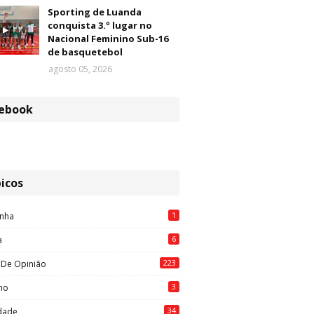
Sporting de Luanda
conquista 3.º lugar no
Nacional Feminino Sub-16
de basquetebol
agosto 05, 2026
ebook
icos
1
nha
6
a
223
 De Opinião
3
mo
34
idade