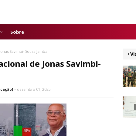
Sobre
Jonas Savimbi- Sousa Jamba
+Vi
cional de Jonas Savimbi-
icação)
dezembro 01, 2025