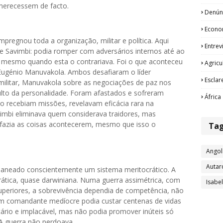
merecessem de facto.
Denún
Econo
pregnou toda a organização, militar e política. Aqui
Entrev
e Savimbi: podia romper com adversários internos até ao
mesmo quando esta o contrariava. Foi o que aconteceu
Agricu
ugénio Manuvakola. Ambos desafiaram o líder
Esclar
militar, Manuvakola sobre as negociações de paz nos
lto da personalidade. Foram afastados e sofreram
África
o recebiam missões, revelavam eficácia rara na
avimbi eliminava quem considerava traidores, mas
 fazia as coisas acontecerem, mesmo que isso o
Ta
Angol
Autar
planeado conscientemente um sistema meritocrático. A
rática, quase darwiniana. Numa guerra assimétrica, com
Isabe
uperiores, a sobrevivência dependia de competência, não
 Um comandante medíocre podia custar centenas de vidas
itário e implacável, mas não podia promover inúteis só
A guerra não perdoava.