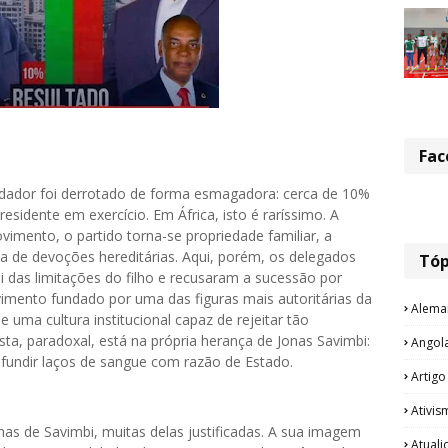
Fac
ndador foi derrotado de forma esmagadora: cerca de 10%
sidente em exercício. Em África, isto é raríssimo. A
vimento, o partido torna-se propriedade familiar, a
 de devoções hereditárias. Aqui, porém, os delegados
Tóp
i das limitações do filho e recusaram a sucessão por
mento fundado por uma das figuras mais autoritárias da
Alema
 uma cultura institucional capaz de rejeitar tão
a, paradoxal, está na própria herança de Jonas Savimbi:
Angol
nfundir laços de sangue com razão de Estado.
Artigo
Ativis
has de Savimbi, muitas delas justificadas. A sua imagem
Atual