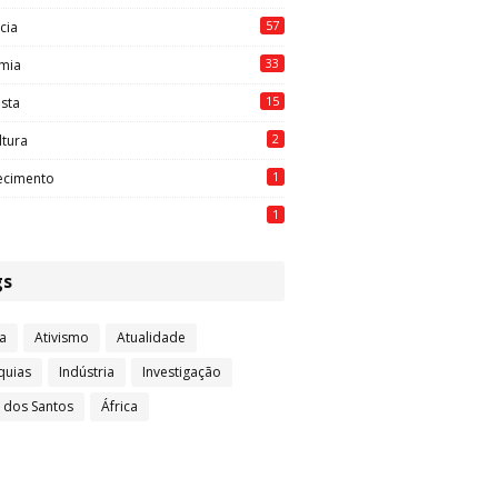
57
cia
33
mia
15
ista
2
ltura
1
ecimento
1
gs
a
Ativismo
Atualidade
quias
Indústria
Investigação
l dos Santos
África