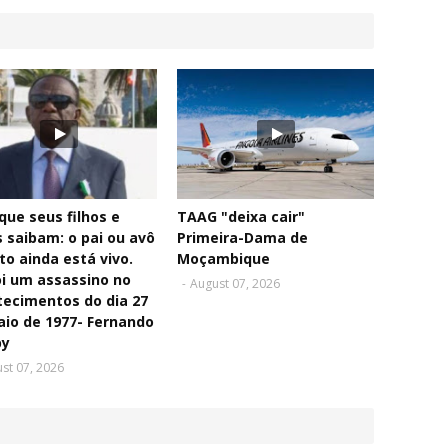
que seus filhos e
TAAG "deixa cair"
 saibam: o pai ou avô
Primeira-Dama de
to ainda está vivo.
Moçambique
oi um assassino no
-
August 07, 2026
ecimentos do dia 27
io de 1977- Fernando
y
st 07, 2026