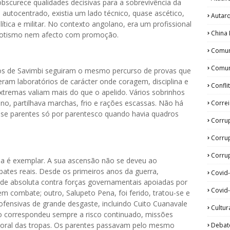
bscurece qualidades decisivas para a sobrevivência da
 autocentrado, existia um lado técnico, quase ascético,
Autar
tica e militar. No contexto angolano, era um profissional
China 
potismo nem afecto com promoção.
Comun
Comun
hos de Savimbi seguiram o mesmo percurso de provas que
ram laboratórios de carácter onde coragem, disciplina e
Confli
tremas valiam mais do que o apelido. Vários sobrinhos
eno, partilhava marchas, frio e rações escassas. Não há
Corre
sse parentes só por parentesco quando havia quadros
Corru
Corru
Corrup
na é exemplar. A sua ascensão não se deveu ao
ates reais. Desde os primeiros anos da guerra,
Covid
ade absoluta contra forças governamentais apoiadas por
Covid-
m combate; outro, Salupeto Pena, foi ferido, tratou-se e
ensivas de grande desgaste, incluindo Cuito Cuanavale
Cultur
são correspondeu sempre a risco continuado, missões
oral das tropas. Os parentes passavam pelo mesmo
Debat