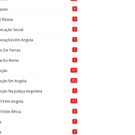
4
quias
1
E Rússia
1
icação Social
1
icações Em Angola
1
to De Terras
1
ia Do Norte
17
pção
35
pção Em Angola
1
ção Na Justiça Angolana
17
-19 Em Angola
3
19 Em África
1
a
1
e