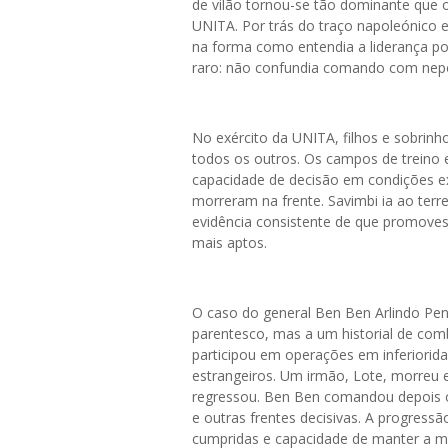
de vilão tornou-se tão dominante que o
UNITA. Por trás do traço napoleónico e
na forma como entendia a liderança polí
raro: não confundia comando com ne
No exército da UNITA, filhos e sobrin
todos os outros. Os campos de treino e
capacidade de decisão em condições ex
morreram na frente. Savimbi ia ao terr
evidência consistente de que promove
mais aptos.
O caso do general Ben Ben Arlindo Pe
parentesco, mas a um historial de comb
participou em operações em inferiorid
estrangeiros. Um irmão, Lote, morreu e
regressou. Ben Ben comandou depois of
e outras frentes decisivas. A progres
cumpridas e capacidade de manter a m