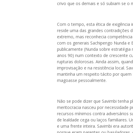
crivo que os demais e só subiam se o 
Com o tempo, esta ética de exigência im
reside uma das grandes contradições d
extremo, mas reconhecia competência 
com os generais Sachipengo Nunda e E
publicamente (Nunda sobre estratégia 
anos 90) num contexto de crescente cu
rupturas dolorosas. Ainda assim, quand
improvisação e na resistência local. S
mantinha um respeito tácito por quem
magoasse pessoalmente.
Não se pode dizer que Savimbi tenha 
meritocracia nasceu por necessidade p
recursos mínimos contra adversários s
de lealdade cega ou laços familiares.
e uma frente inteira. Savimbi era autor
porque eram parentes ou bajuladores. 