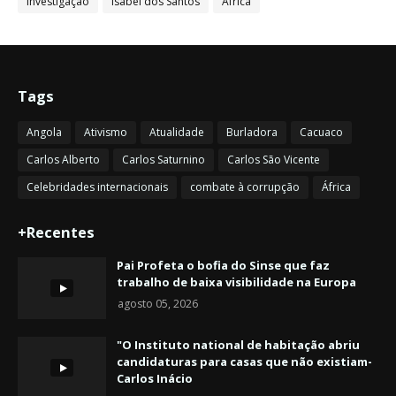
Investigação
Isabel dos Santos
África
Tags
Angola
Ativismo
Atualidade
Burladora
Cacuaco
Carlos Alberto
Carlos Saturnino
Carlos São Vicente
Celebridades internacionais
combate à corrupção
África
+Recentes
Pai Profeta o bofia do Sinse que faz
trabalho de baixa visibilidade na Europa
agosto 05, 2026
"O Instituto national de habitação abriu
candidaturas para casas que não existiam-
Carlos Inácio