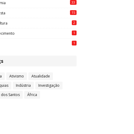
33
mia
15
ista
2
ltura
1
ecimento
1
gs
a
Ativismo
Atualidade
quias
Indústria
Investigação
l dos Santos
África