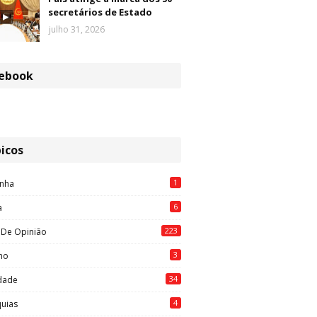
secretários de Estado
julho 31, 2026
ebook
icos
1
nha
6
a
223
 De Opinião
3
mo
34
idade
4
quias