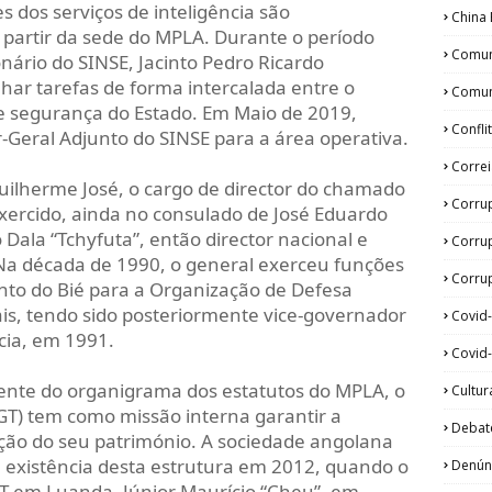
 dos serviços de inteligência são
China 
partir da sede do MPLA. Durante o período
Comun
onário do SINSE, Jacinto Pedro Ricardo
ar tarefas de forma intercalada entre o
Comun
de segurança do Estado. Em Maio de 2019,
Confli
‑Geral Adjunto do SINSE para a área operativa.
Corre
ilherme José, o cargo de director do chamado
Corru
xercido, ainda no consulado de José Eduardo
 Dala “Tchyfuta”, então director nacional e
Corru
 Na década de 1990, o general exerceu funções
Corrup
nto do Bié para a Organização de Defesa
iais, tendo sido posteriormente vice-governador
Covid
cia, em 1991.
Covid-
ente do organigrama dos estatutos do MPLA, o
Cultur
T) tem como missão interna garantir a
Debat
cção do seu património. A sociedade angolana
existência desta estrutura em 2012, quando o
Denún
T em Luanda, Júnior Maurício “Cheu”, em