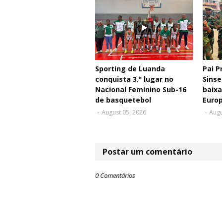
Sporting de Luanda
Pai P
conquista 3.º lugar no
Sinse
Nacional Feminino Sub-16
baixa
de basquetebol
Euro
-
August 05, 2026
-
Augu
Postar um comentário
0 Comentários