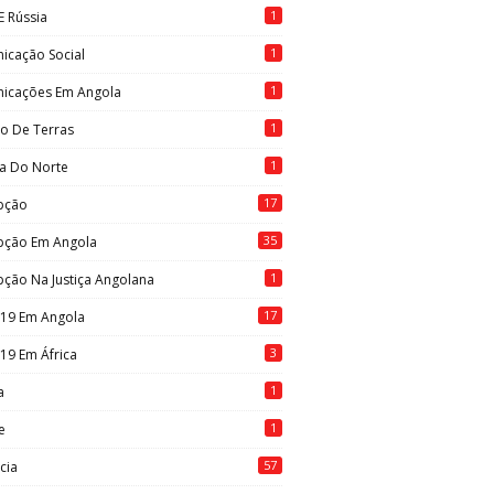
1
E Rússia
1
icação Social
1
icações Em Angola
1
to De Terras
1
ia Do Norte
17
pção
35
pção Em Angola
1
ção Na Justiça Angolana
17
-19 Em Angola
3
19 Em África
1
a
1
e
57
cia