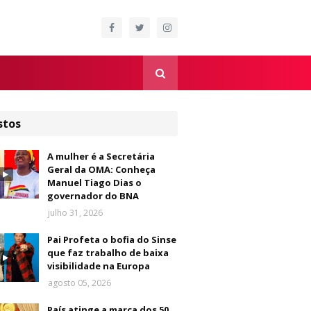
stos
A mulher é a Secretária
Geral da OMA: Conheça
Manuel Tiago Dias o
governador do BNA
julho 31, 2026
Pai Profeta o bofia do Sinse
que faz trabalho de baixa
visibilidade na Europa
agosto 05, 2026
País atinge a marca dos 50