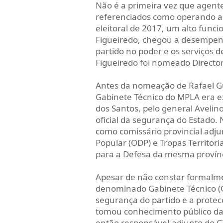
Não é a primeira vez que agentes
referenciados como operando a 
eleitoral de 2017, um alto funci
Figueiredo, chegou a desempenh
partido no poder e os serviços 
Figueiredo foi nomeado Director
Antes da nomeação de Rafael Gu
Gabinete Técnico do MPLA era e
dos Santos, pelo general Avelino
oficial da segurança do Estado.
como comissário provincial adju
Popular (ODP) e Tropas Territor
para a Defesa da mesma provín
Apesar de não constar formalm
denominado Gabinete Técnico (G
segurança do partido e a prote
tomou conhecimento público da 
então responsável-adjunto do G