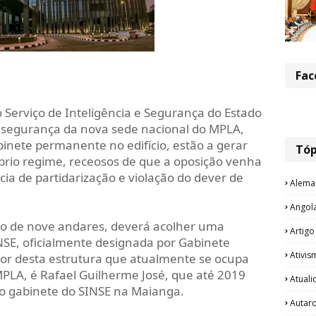
Fac
Serviço de Inteligência e Segurança do Estado
a segurança da nova sede nacional do MPLA,
binete permanente no edifício, estão a gerar
Tóp
prio regime, receosos de que a oposição venha
ncia de partidarização e violação do dever de
Alema
Angol
io de nove andares, deverá acolher uma
Artigo
NSE, oficialmente designada por Gabinete
Ativis
tor desta estrutura que atualmente se ocupa
MPLA, é Rafael Guilherme José, que até 2019
Atual
do gabinete do SINSE na Maianga.
Autar