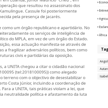
Econo
a operação que resultou no assassinato dos
s Kamulingue. Cassule foi posteriormente
Entrev
ecida pela presença de jacarés.
Agricu
Esclar
e como um órgão republicano e apartidário. No
iteradamente os serviços de inteligência de
África
tico do MPLA, em vez de um órgão do Estado.
sição, essa actuação manifesta-se através de
Ta
s a fragilizar adversários políticos, bem como
ruturas civis e partidárias da oposição.
Angol
s, a UNITA chegou a citar o cidadão nacional
Autar
100095 (tel:2018100095)) como alegado
Isabe
no terreno com o objectivo de desestabilizar o
rto Costa Júnior, incluindo a coordenação de
Para a UNITA, tais práticas violam a lei, que
ia neutralidade política e afastamento da luta