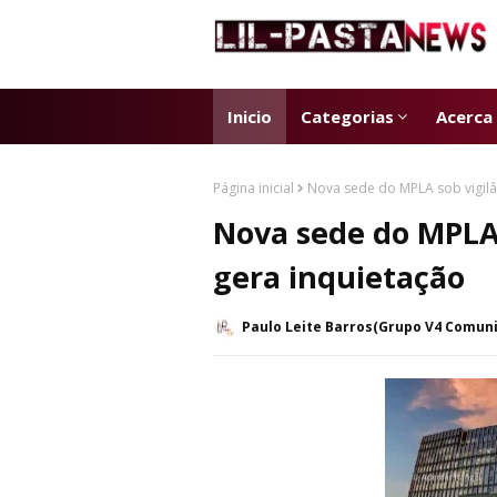
Inicio
Categorias
Acerca
Página inicial
Nova sede do MPLA sob vigilâ
Nova sede do MPLA 
gera inquietação
Paulo Leite Barros(Grupo V4 Comun