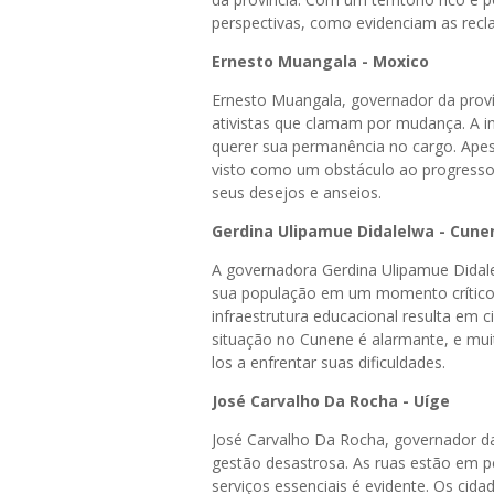
perspectivas, como evidenciam as recl
Ernesto Muangala - Moxico
Ernesto Muangala, governador da proví
ativistas que clamam por mudança. A i
querer sua permanência no cargo. Ape
visto como um obstáculo ao progresso,
seus desejos e anseios.
Gerdina Ulipamue Didalelwa - Cune
A governadora Gerdina Ulipamue Didal
sua população em um momento crítico. 
infraestrutura educacional resulta em 
situação no Cunene é alarmante, e mu
los a enfrentar suas dificuldades.
José Carvalho Da Rocha - Uíge
José Carvalho Da Rocha, governador da
gestão desastrosa. As ruas estão em pé
serviços essenciais é evidente. Os c