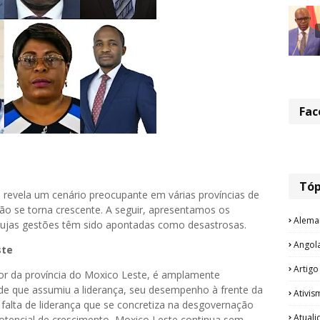
Fac
Tóp
revela um cenário preocupante em várias províncias de
ão se torna crescente. A seguir, apresentamos os
Alema
cujas gestões têm sido apontadas como desastrosas.
Angol
ste
Artigo
dor da província do Moxico Leste, é amplamente
de que assumiu a liderança, seu desempenho à frente da
Ativis
falta de liderança que se concretiza na desgovernação
Atual
 potencial de crescimento, Moxico Leste continua sem