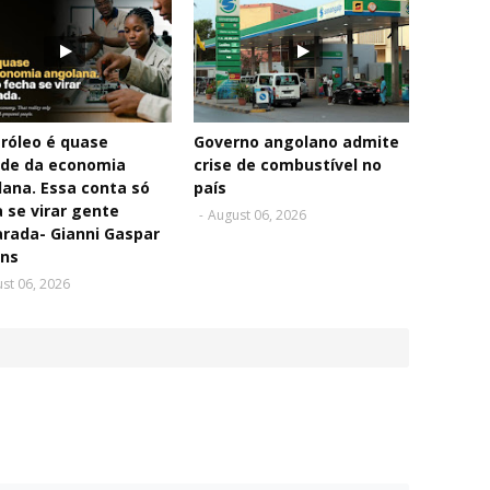
róleo é quase
Governo angolano admite
de da economia
crise de combustível no
ana. Essa conta só
país
 se virar gente
-
August 06, 2026
rada- Gianni Gaspar
ins
st 06, 2026