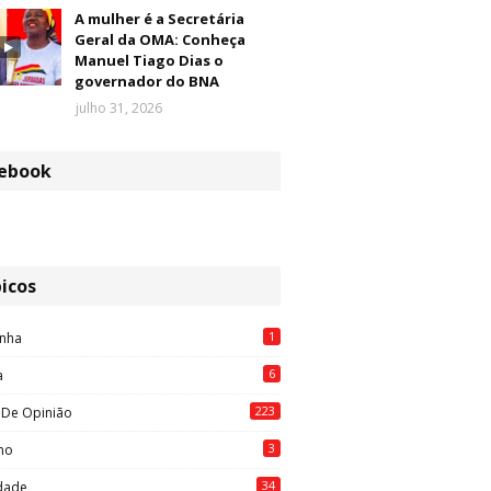
A mulher é a Secretária
Geral da OMA: Conheça
Manuel Tiago Dias o
governador do BNA
julho 31, 2026
ebook
icos
1
nha
6
a
223
 De Opinião
3
mo
34
idade