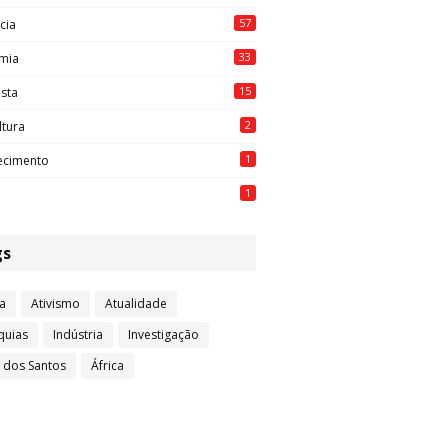
57
cia
33
mia
15
ista
2
ltura
1
ecimento
1
gs
a
Ativismo
Atualidade
quias
Indústria
Investigação
l dos Santos
África