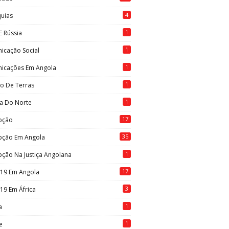
4
quias
1
E Rússia
1
icação Social
1
icações Em Angola
1
to De Terras
1
ia Do Norte
17
pção
35
pção Em Angola
1
ção Na Justiça Angolana
17
-19 Em Angola
3
19 Em África
1
a
1
e