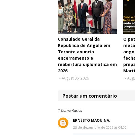
Consulado Geral da
O pet
República de Angola em
meta
Toronto anuncia
angol
encerramento e
fecha
reabertura diplomática em
prepa
2026
Mart
-
August 06, 2026
-
Augu
Postar um comentário
1 Comentários
ERNESTO MAQUINA.
25 de dezembro de 2025 às 04:00