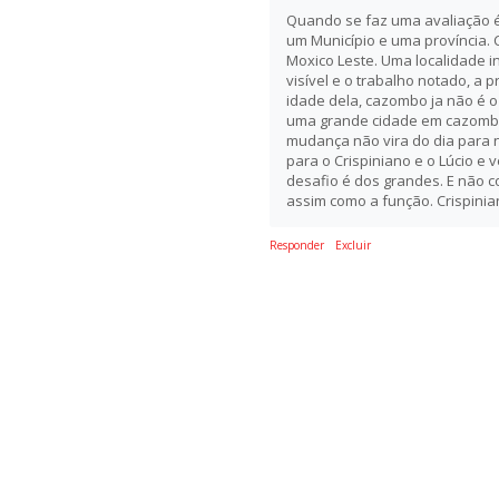
Quando se faz uma avaliação é
um Município e uma província.
Moxico Leste. Uma localidade in
visível e o trabalho notado, a 
idade dela, cazombo ja não é 
uma grande cidade em cazombo 
mudança não vira do dia para n
para o Crispiniano e o Lúcio e 
desafio é dos grandes. E não c
assim como a função. Crispinia
Responder
Excluir