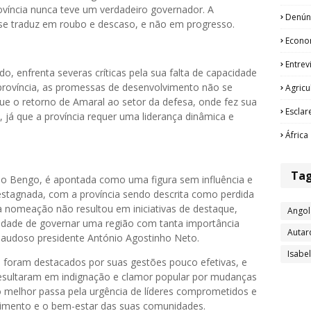
província nunca teve um verdadeiro governador. A
Denún
se traduz em roubo e descaso, e não em progresso.
Econo
Entrev
o, enfrenta severas críticas pela sua falta de capacidade
 província, as promessas de desenvolvimento não se
Agricu
ue o retorno de Amaral ao setor da defesa, onde fez sua
Esclar
, já que a província requer uma liderança dinâmica e
África
Ta
o Bengo, é apontada como uma figura sem influência e
 estagnada, com a província sendo descrita como perdida
 nomeação não resultou em iniciativas de destaque,
Angol
idade de governar uma região com tanta importância
Autar
 saudoso presidente António Agostinho Neto.
Isabe
 foram destacados por suas gestões pouco efetivas, e
esultaram em indignação e clamor popular por mudanças
ro melhor passa pela urgência de líderes comprometidos e
vimento e o bem-estar das suas comunidades.