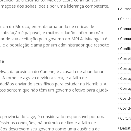
amações dos sobas locais por uma liderança competente.
Autar
China 
ncia do Moxico, enfrenta uma onda de críticas de
Comun
nsatisfação é palpável, e muitos cidadãos afirmam não
sar de sua aceitação pelo governo do MPLA, Muangala é
Comun
 e a população clama por um administrador que respeite
Confli
Corre
ne
Corru
elwa, da província do Cunene, é acusada de abandonar
A fome se agrava devido à seca, e a falta de
Corru
cidadãos enviando seus filhos para estudar na Namíbia. A
Corrup
itos sentem que não têm um governo efetivo para ajudá-
Covid
Covid-
 província do Uíge, é considerado responsável por uma
Cultur
ssimas condições, há acúmulo de lixo e a falta de
Debat
idadãos descrevem seu governo como uma ausência de