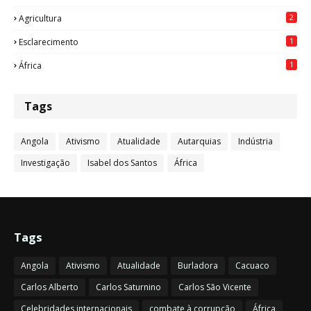
2
Agricultura
1
Esclarecimento
1
África
Tags
Angola
Ativismo
Atualidade
Autarquias
Indústria
Investigação
Isabel dos Santos
África
Tags
Angola
Ativismo
Atualidade
Burladora
Cacuaco
Carlos Alberto
Carlos Saturnino
Carlos São Vicente
Celebridades internacionais
combate à corrupção
África