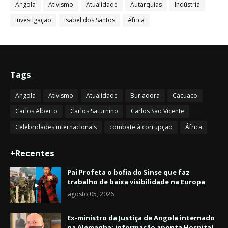
Angola
Ativismo
Atualidade
Autarquias
Indústria
Investigação
Isabel dos Santos
África
Tags
Angola
Ativismo
Atualidade
Burladora
Cacuaco
Carlos Alberto
Carlos Saturnino
Carlos São Vicente
Celebridades internacionais
combate à corrupção
África
+Recentes
Pai Profeta o bofia do Sinse que faz
trabalho de baixa visibilidade na Europa
agosto 05, 2026
Ex-ministro da Justiça de Angola internado
na Alemanha: informação aponta Hospital