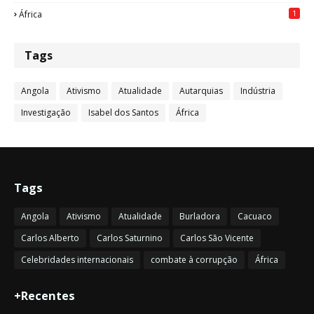
1
África
Tags
Angola
Ativismo
Atualidade
Autarquias
Indústria
Investigação
Isabel dos Santos
África
Tags
Angola
Ativismo
Atualidade
Burladora
Cacuaco
Carlos Alberto
Carlos Saturnino
Carlos São Vicente
Celebridades internacionais
combate à corrupção
África
+Recentes