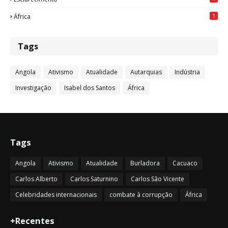
1
África
Tags
Angola
Ativismo
Atualidade
Autarquias
Indústria
Investigação
Isabel dos Santos
África
Tags
Angola
Ativismo
Atualidade
Burladora
Cacuaco
Carlos Alberto
Carlos Saturnino
Carlos São Vicente
Celebridades internacionais
combate à corrupção
África
+Recentes