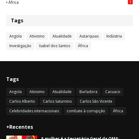
1
África
Tags
Angola
Ativismo
Atualidade
Autarquias
Indústria
Investigação
Isabel dos Santos
África
Tags
Angola
Ativismo
Atualidade
Burladora
Cacuaco
Carlos Alberto
Carlos Saturnino
Carlos São Vicente
Celebridades internacionais
combate à corrupção
África
+Recentes
A mulher é a Secretária Geral da OMA: