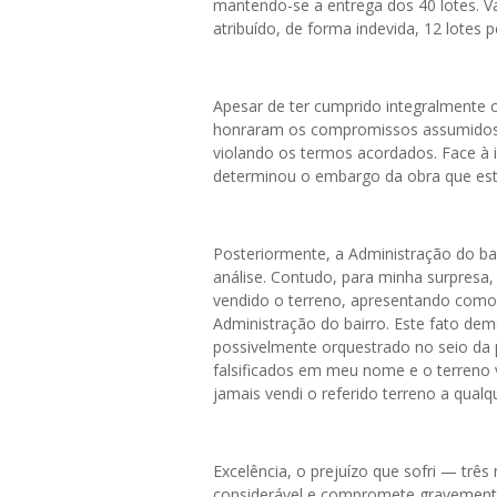
mantendo-se a entrega dos 40 lotes. V
atribuído, de forma indevida, 12 lotes p
Apesar de ter cumprido integralmente o
honraram os compromissos assumidos,
violando os termos acordados. Face à i
determinou o embargo da obra que estav
Posteriormente, a Administração do ba
análise. Contudo, para minha surpresa, 
vendido o terreno, apresentando como
Administração do bairro. Este fato de
possivelmente orquestrado no seio da
falsificados em meu nome e o terreno v
jamais vendi o referido terreno a qualq
Excelência, o prejuízo que sofri — trê
considerável e compromete gravemente