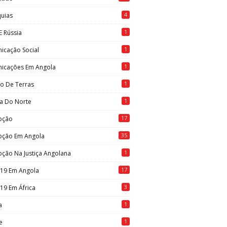
4
quias
1
E Rússia
1
icação Social
1
icações Em Angola
1
to De Terras
1
ia Do Norte
17
pção
35
pção Em Angola
1
ção Na Justiça Angolana
17
-19 Em Angola
3
19 Em África
1
a
1
e