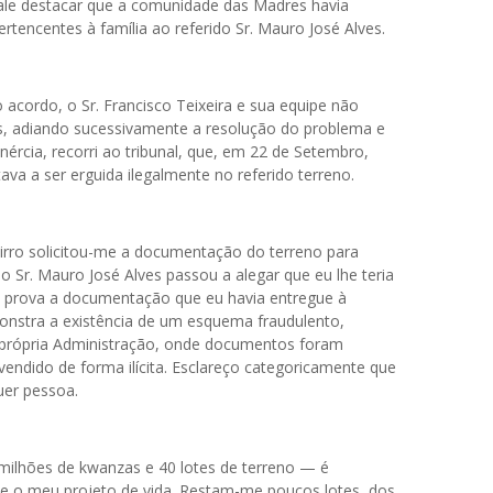
ale destacar que a comunidade das Madres havia
ertencentes à família ao referido Sr. Mauro José Alves.
 acordo, o Sr. Francisco Teixeira e sua equipe não
 adiando sucessivamente a resolução do problema e
nércia, recorri ao tribunal, que, em 22 de Setembro,
a a ser erguida ilegalmente no referido terreno.
irro solicitou-me a documentação do terreno para
o Sr. Mauro José Alves passou a alegar que eu lhe teria
 prova a documentação que eu havia entregue à
monstra a existência de um esquema fraudulento,
 própria Administração, onde documentos foram
endido de forma ilícita. Esclareço categoricamente que
uer pessoa.
s milhões de kwanzas e 40 lotes de terreno — é
 o meu projeto de vida. Restam-me poucos lotes, dos