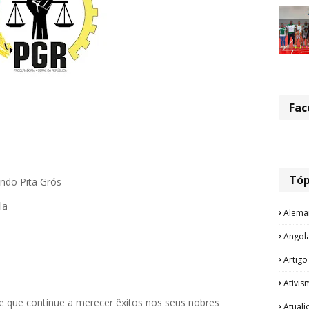
Fac
Tóp
nando Pita Grós
la
Alema
Angol
Artigo
Ativis
e que continue a merecer êxitos nos seus nobres
Atual