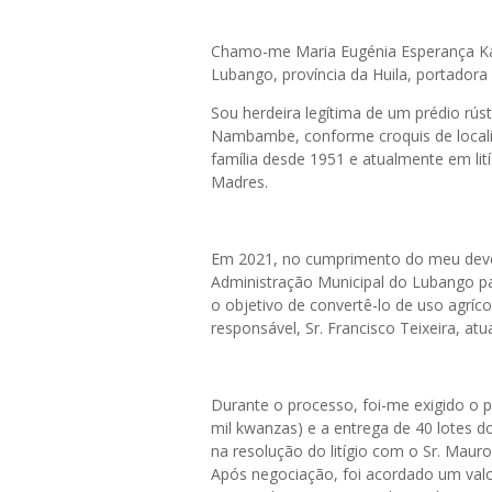
Chamo-me Maria Eugénia Esperança Kam
Lubango, província da Huila, portador
Sou herdeira legítima de um prédio rúst
Nambambe, conforme croquis de locali
família desde 1951 e atualmente em li
Madres.
Em 2021, no cumprimento do meu dever c
Administração Municipal do Lubango par
o objetivo de convertê-lo de uso agríco
responsável, Sr. Francisco Teixeira, atu
Durante o processo, foi-me exigido o 
mil kwanzas) e a entrega de 40 lotes d
na resolução do litígio com o Sr. Maur
Após negociação, foi acordado um valor