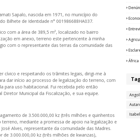
Denún
ati Sapalo, nascida em 1971, no município do
Econo
a do Bilhete de Identidade n° 001986688HA037.
Entrev
ico com a área de 389,5 m², localizado no bairro
zação em anexo, terreno este pertencente à minha
Agricu
tígio com o representante das terras da comunidade das
Esclar
África
ívico e respeitando os trâmites legais, dirigi-me à
Ta
a dar início ao processo de legalização do terreno, com
la para uso habitacional. Fui recebida pelo então
al Diretor Municipal da Fiscalização, e sua equipe.
Angol
Autar
Isabe
pagamento de 3.500.000,00 kz (três milhões e quinhentos
o terreno, mediante a promessa de apoio na legalização e
o José Alves, representante da comunidade das Madres.
 de 3.000.000,00 kz (três milhões de kwanzas),