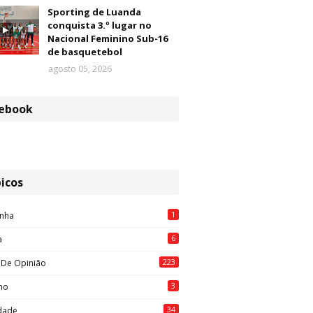
Sporting de Luanda
conquista 3.º lugar no
Nacional Feminino Sub-16
de basquetebol
agosto 05, 2026
ebook
icos
1
nha
6
a
223
 De Opinião
3
mo
34
idade