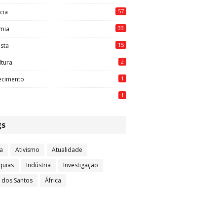
57
cia
33
mia
15
ista
2
ltura
1
ecimento
1
gs
a
Ativismo
Atualidade
quias
Indústria
Investigação
l dos Santos
África