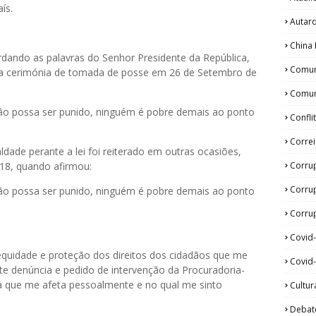
ís.
Autar
China 
rdando as palavras do Senhor Presidente da República,
Comun
na cerimónia de tomada de posse em 26 de Setembro de
Comun
não possa ser punido, ninguém é pobre demais ao ponto
Confli
Corre
dade perante a lei foi reiterado em outras ocasiões,
Corru
018, quando afirmou:
Corru
não possa ser punido, ninguém é pobre demais ao ponto
Corrup
Covid
 equidade e proteção dos direitos dos cidadãos que me
Covid-
nte denúncia e pedido de intervenção da Procuradoria-
a que me afeta pessoalmente e no qual me sinto
Cultur
Debat