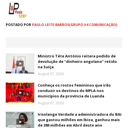
POSTADO POR
PAULO LEITE BARROS(GRUPO V4 COMUNICAÇÃO)
Ministro Téte António reitera pedido de
devolução de “dinheiro angolano” retido
na Suíça
August 07, 2026
Conheça os rostos femininos que irão
conduzir os destinos do MPLA nos
municípios da província de Luanda
August 07, 2026
Irisolange Verdade a administradora do BAI
que gastou milhões em Ibiza, ganhou mais
de 380 milhões em Abril deste ano