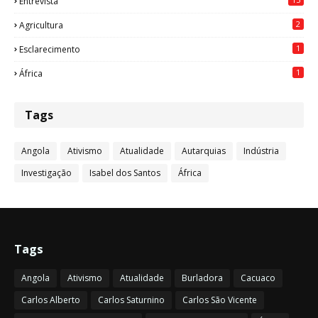
Entrevista
2
Agricultura
1
Esclarecimento
1
África
Tags
Angola
Ativismo
Atualidade
Autarquias
Indústria
Investigação
Isabel dos Santos
África
Tags
Angola
Ativismo
Atualidade
Burladora
Cacuaco
Carlos Alberto
Carlos Saturnino
Carlos São Vicente