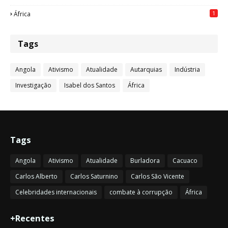
1
África
Tags
Angola
Ativismo
Atualidade
Autarquias
Indústria
Investigação
Isabel dos Santos
África
Tags
Angola
Ativismo
Atualidade
Burladora
Cacuaco
Carlos Alberto
Carlos Saturnino
Carlos São Vicente
Celebridades internacionais
combate à corrupção
África
+Recentes