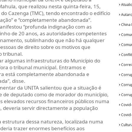
Atual
ahula, que realizou nesta quinta-feira, 15,
l do Cazenga (TMC), tendo encontrado o edifício
Autar
dação” e “completamente abandonada”.
China 
anifestou “profunda indignação com as
minho de 20 anos, as autoridades competentes
Comun
ionamento, sublinhando que não há qualquer
Comun
 pessoas de direito sobre os motivos que
 tribunal.
Confli
tar algumas infraestruturas do Município do
Corre
fora o tribunal municipal. Entramos e
ura está completamente abandonada e
Corru
da”, disse.
Corru
entar da UNITA salientou que a situação é
de de deputado como de morador do município,
Corrup
s elevados recursos financeiros públicos numa
Covid
o, deveria servir directamente a população
Covid-
 estrutura dessa natureza, localizada numa
Cultur
oderia trazer enormes benefícios aos