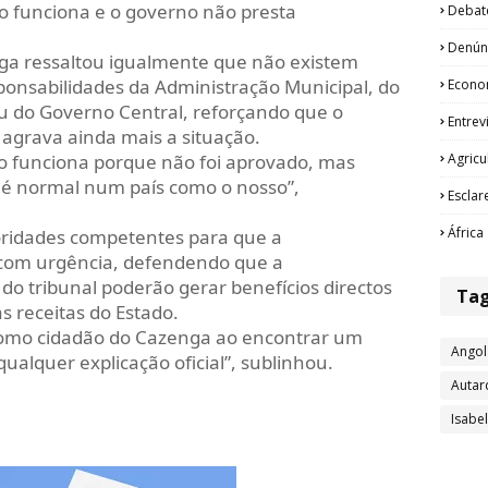
o funciona e o governo não presta
Debat
Denún
ga ressaltou igualmente que não existem
ponsabilidades da Administração Municipal, do
Econo
u do Governo Central, reforçando que o
Entrev
s agrava ainda mais a situação.
Agricu
ão funciona porque não foi aprovado, mas
 é normal num país como o nosso”,
Esclar
África
oridades competentes para que a
 com urgência, defendendo que a
do tribunal poderão gerar benefícios directos
Ta
as receitas do Estado.
 como cidadão do Cazenga ao encontrar um
Angol
ualquer explicação oficial”, sublinhou.
Autar
Isabe