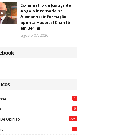
Ex-ministro da Justiça de
Angola internado na
Alemanha: informação
aponta Hospital Charité,
em Berlim
agosto 07, 2026
ebook
icos
1
nha
6
a
223
 De Opinião
3
mo