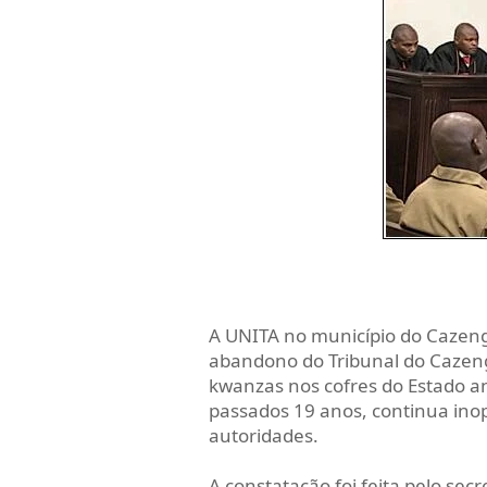
A UNITA no município do Cazeng
abandono do Tribunal do Cazeng
kwanzas nos cofres do Estado a
passados 19 anos, continua in
autoridades.
A constatação foi feita pelo sec