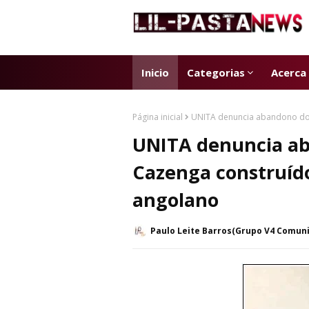
Inicio
Categorias
Acerca
Página inicial
UNITA denuncia abandono do 
UNITA denuncia ab
Cazenga construíd
angolano
Paulo Leite Barros(Grupo V4 Comun