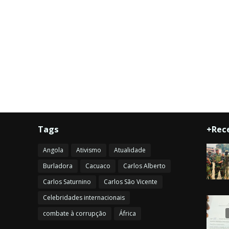
Tags
+Rec
Angola
Ativismo
Atualidade
Burladora
Cacuaco
Carlos Alberto
Carlos Saturnino
Carlos São Vicente
Celebridades internacionais
combate à corrupção
África