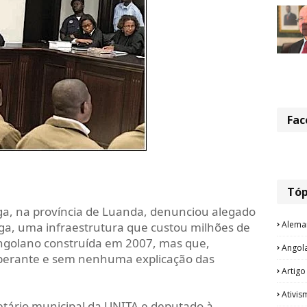
Fac
Tóp
a, na província de Luanda, denunciou alegado
Alema
a, uma infraestrutura que custou milhões de
ngolano construída em 2007, mas que,
Angol
operante e sem nenhuma explicação das
Artigo
Ativis
retário municipal da UNITA e deputado à