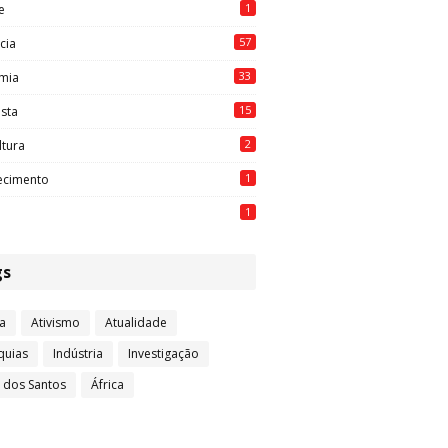
1
e
57
cia
33
mia
15
ista
2
ltura
1
ecimento
1
gs
a
Ativismo
Atualidade
quias
Indústria
Investigação
l dos Santos
África