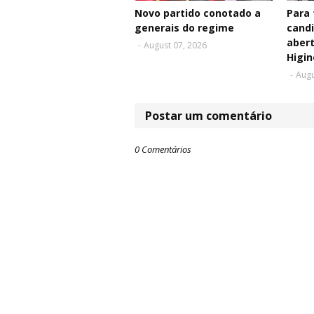
Novo partido conotado a
Para 
generais do regime
cand
aber
-
August 07, 2026
Higin
-
Augu
Postar um comentário
0 Comentários