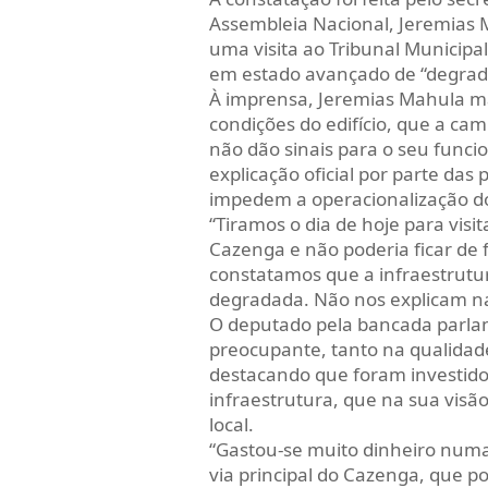
Assembleia Nacional, Jeremias M
uma visita ao Tribunal Municipa
em estado avançado de “degra
À imprensa, Jeremias Mahula m
condições do edifício, que a ca
não dão sinais para o seu func
explicação oficial por parte das
impedem a operacionalização do
“Tiramos o dia de hoje para visi
Cazenga e não poderia ficar de 
constatamos que a infraestrut
degradada. Não nos explicam na
O deputado pela bancada parlam
preocupante, tanto na qualida
destacando que foram investido
infraestrutura, que na sua visã
local.
“Gastou-se muito dinheiro numa
via principal do Cazenga, que p