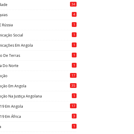
34
idade
4
quias
1
E Rússia
1
icação Social
1
icações Em Angola
1
to De Terras
1
ia Do Norte
17
pção
35
pção Em Angola
1
ção Na Justiça Angolana
17
-19 Em Angola
3
19 Em África
1
a