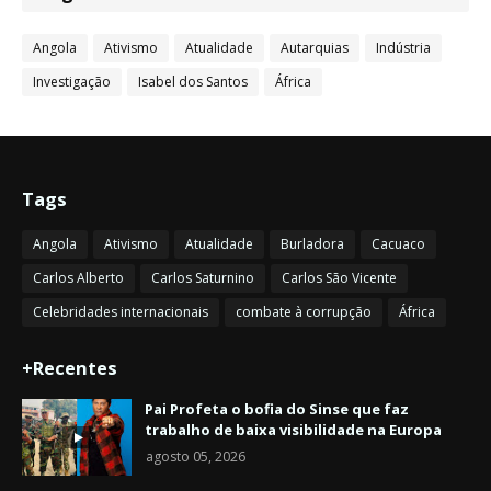
Angola
Ativismo
Atualidade
Autarquias
Indústria
Investigação
Isabel dos Santos
África
Tags
Angola
Ativismo
Atualidade
Burladora
Cacuaco
Carlos Alberto
Carlos Saturnino
Carlos São Vicente
Celebridades internacionais
combate à corrupção
África
+Recentes
Pai Profeta o bofia do Sinse que faz
trabalho de baixa visibilidade na Europa
agosto 05, 2026