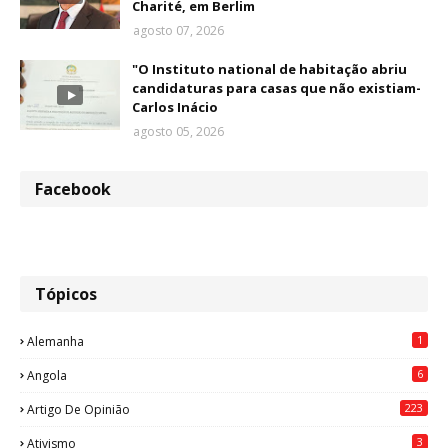
Charité, em Berlim
agosto 07, 2026
"O Instituto national de habitação abriu
candidaturas para casas que não existiam-
Carlos Inácio
agosto 05, 2026
Facebook
Tópicos
1
Alemanha
6
Angola
223
Artigo De Opinião
3
Ativismo