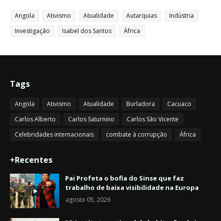
Angola
Ativismo
Atualidade
Autarquias
Indústria
Investigação
Isabel dos Santos
África
Tags
Angola
Ativismo
Atualidade
Burladora
Cacuaco
Carlos Alberto
Carlos Saturnino
Carlos São Vicente
Celebridades internacionais
combate à corrupção
África
+Recentes
Pai Profeta o bofia do Sinse que faz
trabalho de baixa visibilidade na Europa
agosto 05, 2026