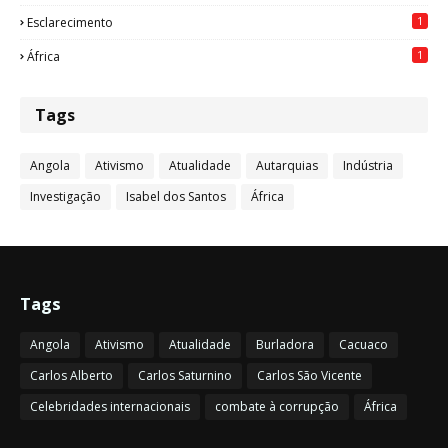
1
Esclarecimento
1
África
Tags
Angola
Ativismo
Atualidade
Autarquias
Indústria
Investigação
Isabel dos Santos
África
Tags
Angola
Ativismo
Atualidade
Burladora
Cacuaco
Carlos Alberto
Carlos Saturnino
Carlos São Vicente
Celebridades internacionais
combate à corrupção
África