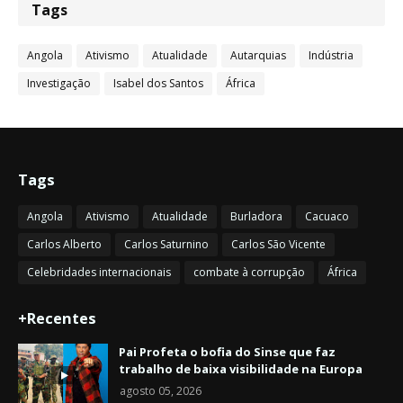
Tags
Angola
Ativismo
Atualidade
Autarquias
Indústria
Investigação
Isabel dos Santos
África
Tags
Angola
Ativismo
Atualidade
Burladora
Cacuaco
Carlos Alberto
Carlos Saturnino
Carlos São Vicente
Celebridades internacionais
combate à corrupção
África
+Recentes
Pai Profeta o bofia do Sinse que faz
trabalho de baixa visibilidade na Europa
agosto 05, 2026