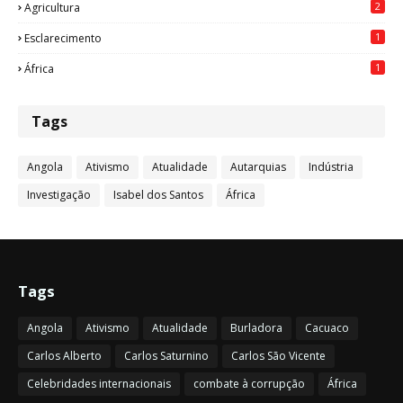
2
Agricultura
1
Esclarecimento
1
África
Tags
Angola
Ativismo
Atualidade
Autarquias
Indústria
Investigação
Isabel dos Santos
África
Tags
Angola
Ativismo
Atualidade
Burladora
Cacuaco
Carlos Alberto
Carlos Saturnino
Carlos São Vicente
Celebridades internacionais
combate à corrupção
África