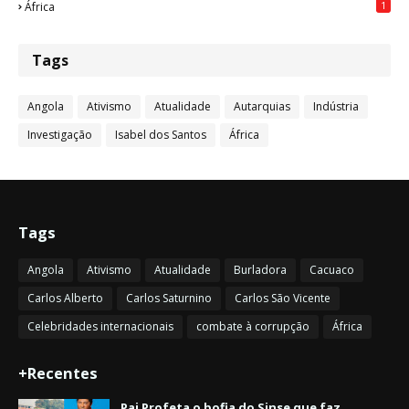
1
África
Tags
Angola
Ativismo
Atualidade
Autarquias
Indústria
Investigação
Isabel dos Santos
África
Tags
Angola
Ativismo
Atualidade
Burladora
Cacuaco
Carlos Alberto
Carlos Saturnino
Carlos São Vicente
Celebridades internacionais
combate à corrupção
África
+Recentes
Pai Profeta o bofia do Sinse que faz