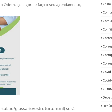
China 
ora Odeth
, liga agora e faça o seu agendamento,
Comun
Comun
Confli
Corre
Corru
Corru
Corrup
Covid
Covid-
Cultur
Debat
Denún
ortal.ao/glossario/estrutura.html) será