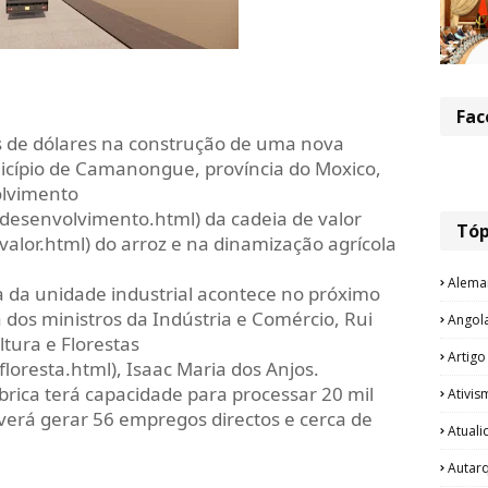
Fac
ões de dólares na construção de uma nova
icípio de Camanongue, província do Moxico,
olvimento
o/desenvolvimento.html) da cadeia de valor
Tóp
/valor.html) do arroz e na dinamização agrícola
Alema
 da unidade industrial acontece no próximo
 dos ministros da Indústria e Comércio, Rui
Angol
ltura e Florestas
Artigo
floresta.html), Isaac Maria dos Anjos.
rica terá capacidade para processar 20 mil
Ativis
verá gerar 56 empregos directos e cerca de
Atual
Autar