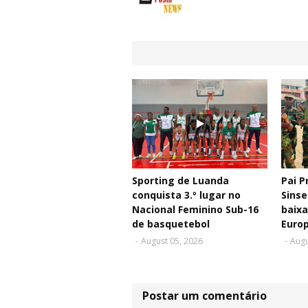
Sporting de Luanda
Pai P
conquista 3.º lugar no
Sinse
Nacional Feminino Sub-16
baixa
de basquetebol
Euro
-
August 05, 2026
-
Augu
Postar um comentário