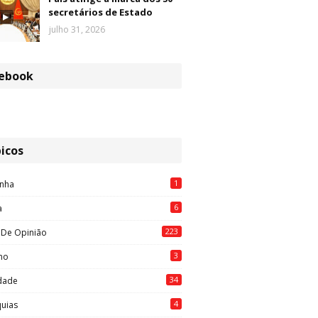
secretários de Estado
julho 31, 2026
ebook
icos
1
nha
6
a
223
 De Opinião
3
mo
34
idade
4
quias