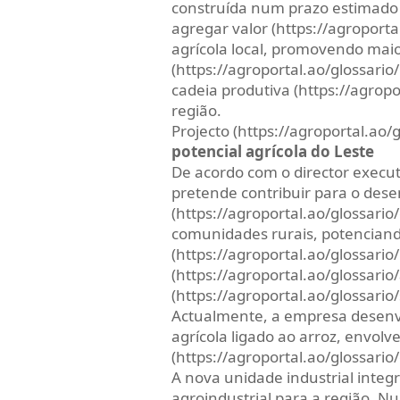
construída num prazo estimado 
agregar valor (https://agroporta
agrícola local, promovendo mai
(https://agroportal.ao/glossari
cadeia produtiva (https://agropo
região.
Projecto (https://agroportal.ao/
potencial agrícola do Leste
De acordo com o director executi
pretende contribuir para o de
(https://agroportal.ao/glossari
comunidades rurais, potenciand
(https://agroportal.ao/glossario/
(https://agroportal.ao/glossario
(https://agroportal.ao/glossario
Actualmente, a empresa desen
agrícola ligado ao arroz, envol
(https://agroportal.ao/glossario/
A nova unidade industrial inte
agroindustrial para a região. Nu