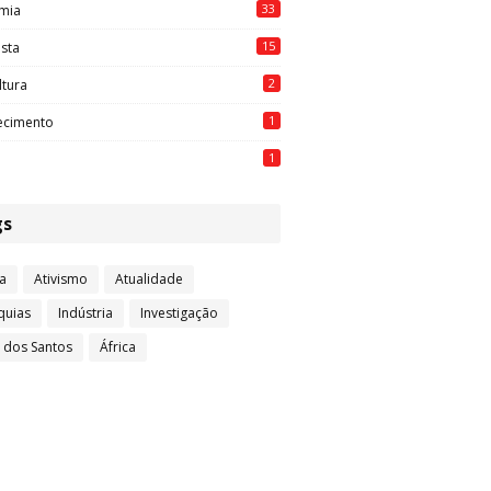
33
mia
15
ista
2
ltura
1
ecimento
1
gs
a
Ativismo
Atualidade
quias
Indústria
Investigação
l dos Santos
África