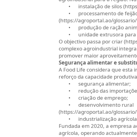
•
instalação de silos (http
•
processamento de feijã
(https://agroportal.ao/glossario
•
produção de ração anim
•
unidade extrusora para s
O objectivo passa por criar (http
complexo agroindustrial integra
promover maior aproveitamento 
Segurança alimentar e substi
A Food Life considera que esta i
reforço da capacidade produtiva
•
segurança alimentar;
•
redução das importaçõe
•
criação de emprego;
•
desenvolvimento rural
(https://agroportal.ao/glossari
•
industrialização agrícola
Fundada em 2020, a empresa act
agrícola, operando actualment