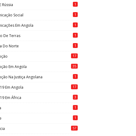
1
E Rússia
1
icação Social
1
icações Em Angola
1
to De Terras
1
ia Do Norte
17
pção
35
pção Em Angola
1
ção Na Justiça Angolana
17
-19 Em Angola
3
19 Em África
1
a
1
e
57
cia