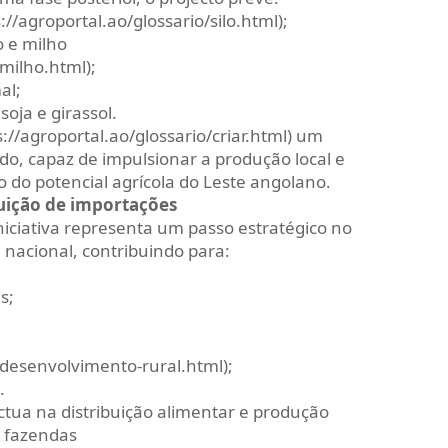
s://agroportal.ao/glossario/silo.html);
o e milho
/milho.html);
al;
oja e girassol.
s://agroportal.ao/glossario/criar.html) um
do, capaz de impulsionar a produção local e
do potencial agrícola do Leste angolano.
tuição de importações
niciativa representa um passo estratégico no
 nacional, contribuindo para:
s;
o/desenvolvimento-rural.html);
.
ua na distribuição alimentar e produção
e fazendas