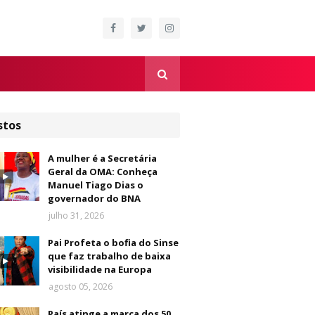
stos
A mulher é a Secretária
Geral da OMA: Conheça
Manuel Tiago Dias o
governador do BNA
julho 31, 2026
Pai Profeta o bofia do Sinse
que faz trabalho de baixa
visibilidade na Europa
agosto 05, 2026
País atinge a marca dos 50