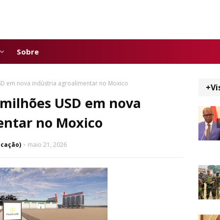
Sobre
USD em nova indústria agroalimentar no Moxico
+Vi
3 milhões USD em nova
entar no Moxico
icação)
maio 21, 2026