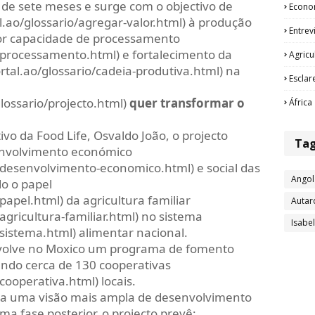
de sete meses e surge com o objectivo de
Econo
l.ao/glossario/agregar-valor.html) à produção
Entrev
or capacidade de processamento
o/processamento.html) e fortalecimento da
Agricu
rtal.ao/glossario/cadeia-produtiva.html) na
Esclar
glossario/projecto.html)
quer transformar o
África
vo da Food Life, Osvaldo João, o projecto
Ta
senvolvimento económico
o/desenvolvimento-economico.html) e social das
Angol
o o papel
papel.html) da agricultura familiar
Autar
/agricultura-familiar.html) no sistema
Isabe
/sistema.html) alimentar nacional.
volve no Moxico um programa de fomento
vendo cerca de 130 cooperativas
cooperativa.html) locais.
gra uma visão mais ampla de desenvolvimento
ma fase posterior, o projecto prevê: