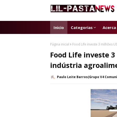
Inicio
Categorias
Acerca
Página inicial
Food Life investe 3 milhões 
Food Life investe 
indústria agroalim
Paulo Leite Barros(Grupo V4 Comun