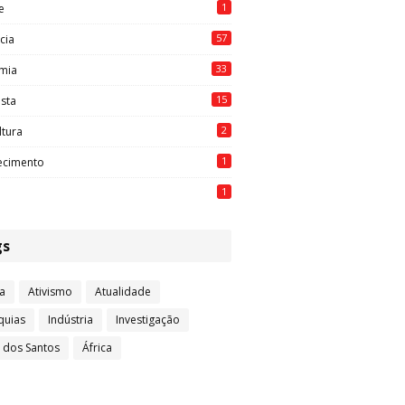
1
e
57
cia
33
mia
15
ista
2
ltura
1
ecimento
1
gs
a
Ativismo
Atualidade
quias
Indústria
Investigação
l dos Santos
África