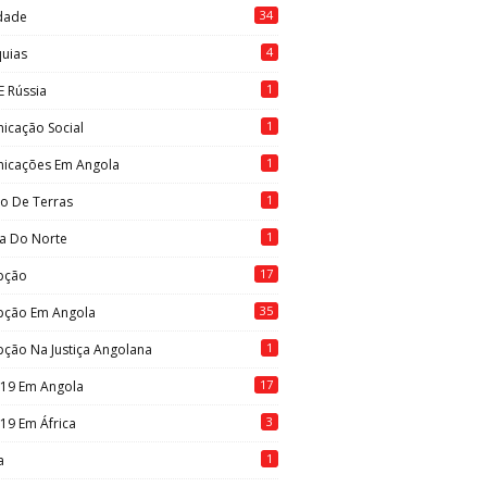
34
idade
4
quias
1
E Rússia
1
icação Social
1
icações Em Angola
1
to De Terras
1
ia Do Norte
17
pção
35
pção Em Angola
1
ção Na Justiça Angolana
17
-19 Em Angola
3
19 Em África
1
a