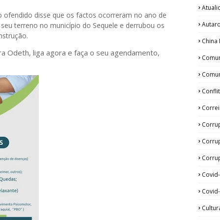
Atual
 ofendido disse que os factos ocorreram no ano de
Autar
 seu terreno no município do Sequele e derrubou os
nstrução.
China 
ora Odeth
, liga agora e faça o seu agendamento,
Comun
Comun
Confli
Corre
Corru
Corru
Corrup
Covid
Covid-
Cultur