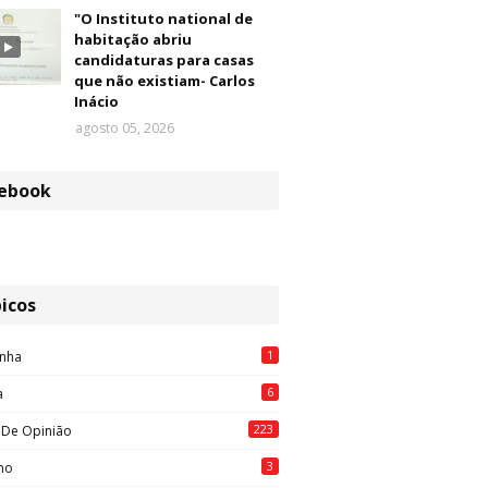
"O Instituto national de
habitação abriu
candidaturas para casas
que não existiam- Carlos
Inácio
agosto 05, 2026
ebook
icos
1
nha
6
a
223
 De Opinião
3
mo