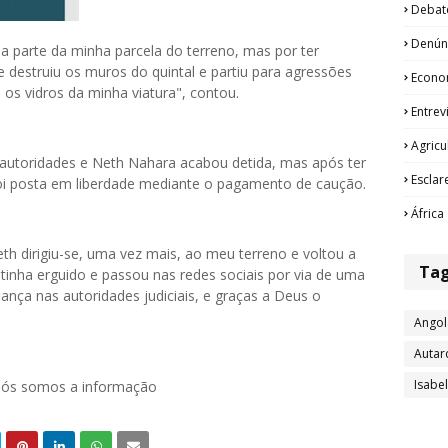
Debat
Denún
a parte da minha parcela do terreno, mas por ter
e destruiu os muros do quintal e partiu para agressões
Econo
os vidros da minha viatura", contou.
Entrev
Agricu
s autoridades e Neth Nahara acabou detida, mas após ter
Esclar
 foi posta em liberdade mediante o pagamento de caução.
África
Neth dirigiu-se, uma vez mais, ao meu terreno e voltou a
Ta
 tinha erguido e passou nas redes sociais por via de uma
ança nas autoridades judiciais, e graças a Deus o
Angol
Autar
Isabe
 nós somos a informação