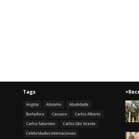
Tags
+Rec
Angola
Ativismo
Atualidade
Burladora
Cacuaco
Carlos Alberto
Carlos Saturnino
Carlos São Vicente
Celebridades internacionais