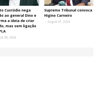
to Custódio nega
Supremo Tribunal convoca
ão ao general Dino e
Higino Carneiro
rma a ideia de criar
-
August 07, 2026
do, mas sem ligação
PLA
st 08, 2026